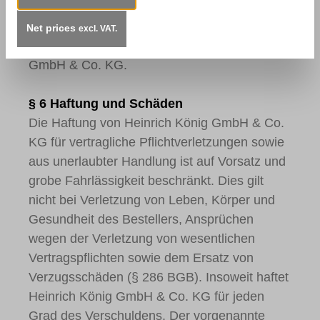
Die gelieferte Ware bleibt bis zur
vollständigen Zahlung aller Forderungen aus
Net prices
excl. VAT.
diesem Vertrag Eigentum der Heinrich König
GmbH & Co. KG.
§ 6 Haftung und Schäden
Die Haftung von Heinrich König GmbH & Co.
KG für vertragliche Pflichtverletzungen sowie
aus unerlaubter Handlung ist auf Vorsatz und
grobe Fahrlässigkeit beschränkt. Dies gilt
nicht bei Verletzung von Leben, Körper und
Gesundheit des Bestellers, Ansprüchen
wegen der Verletzung von wesentlichen
Vertragspflichten sowie dem Ersatz von
Verzugsschäden (§ 286 BGB). Insoweit haftet
Heinrich König GmbH & Co. KG für jeden
Grad des Verschuldens. Der vorgenannte