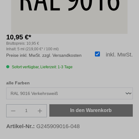
10,95 €*
Bruttopreis:
10,95 €
Inhalt:
5 ml
(219,00 €* / 100 ml)
inkl. MwSt.
Preise inkl. MwSt. zzgl. Versandkosten
Sofort verfügbar, Lieferzeit: 1-3 Tage
auswählen
alle Farben
Produkt Anzahl: Gib den gewünschten Wert e
In den Warenkorb
Artikel-Nr.:
G245909016-048