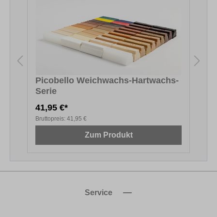
Picobello Weichwachs-Hartwachs-
Serie
(
41,95 €*
6
Bruttopreis:
41,95 €
B
Zum Produkt
Service