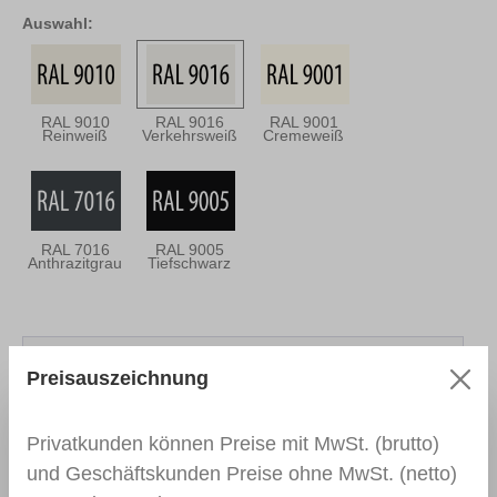
Auswahl:
RAL 9010
RAL 9016
RAL 9001
Reinweiß
Verkehrsweiß
Cremeweiß
RAL 7016
RAL 9005
Anthrazitgrau
Tiefschwarz
Beschreibung
Der Picobello Lackliner PLUS
Preisauszeichnung
zum deckenden Einfärben von Kratzern,
Kantenschäden und leichten Abschürfungen.
Privatkunden können Preise mit MwSt. (brutto)
Schnelltrocknen…
Mehr
und Geschäftskunden Preise ohne MwSt. (netto)