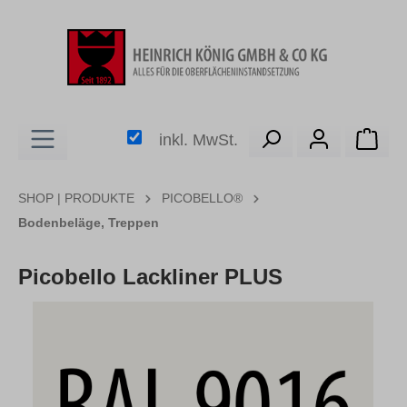
alt springen
Ware
inkl. MwSt.
SHOP | PRODUKTE
PICOBELLO®
Bodenbeläge, Treppen
Picobello Lackliner PLUS
Bildergalerie überspringen