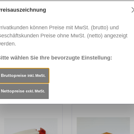
 Vinyl (Designboden). Für den Innenbereich empfohlen.
reisauszeichnung
rivatkunden können Preise mit MwSt. (brutto) und
schiedene Holztöne sowie schwarz, weiß, transparent 
eschäftskunden Preise ohne MwSt. (netto) angezeigt
terien
erden.
itte wählen Sie Ihre bevorzugte Einstellung:
Bruttopreise
inkl. MwSt.
Nettopreise
exkl. MwSt.
..