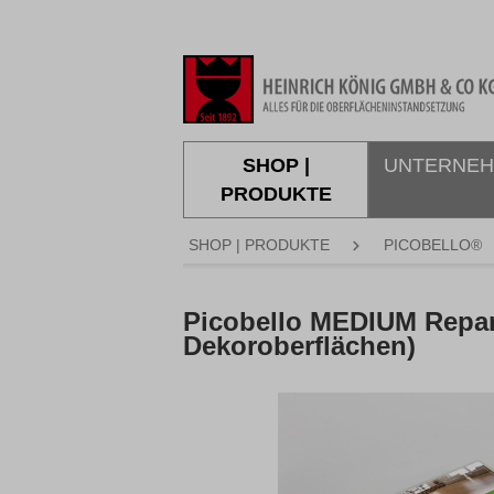
springen
Zur Hauptnavigation springen
SHOP |
UNTERNE
PRODUKTE
SHOP | PRODUKTE
PICOBELLO®
Picobello MEDIUM Repara
Dekoroberflächen)
Bildergalerie überspringen