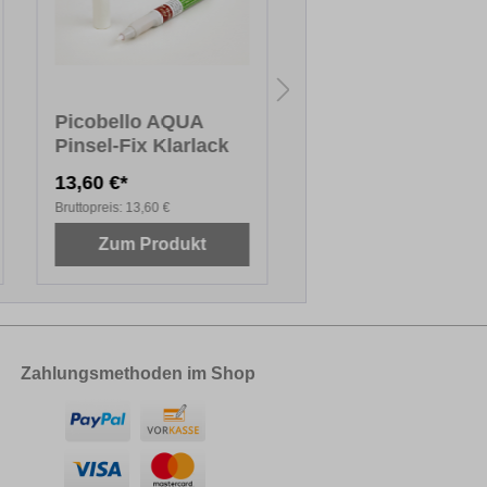
Picobello AQUA
Picobello PREMI
Pinsel-Fix Klarlack
Reparatur-Set
(lackierte Holz- u
13,60 €*
64,90 €*
Dekoroberflächen
Bruttopreis:
13,60 €
Bruttopreis:
64,90 €
Zum Produkt
Zum Produkt
Zahlungsmethoden im Shop