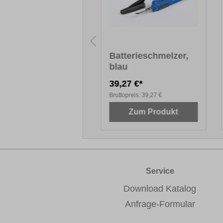
paratur-Set MINI
Batterieschmelzer,
ackierte
blau
lzoberflächen)
,95 €*
39,27 €*
topreis:
20,95 €
Bruttopreis:
39,27 €
Zum Produkt
Zum Produkt
Service
Download Katalog
Anfrage-Formular