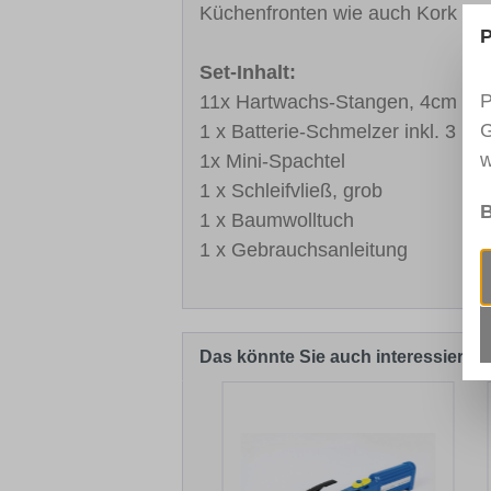
Küchenfronten wie auch Kork und
P
Set-Inhalt:
P
11x Hartwachs-Stangen, 4cm (ver
G
1 x Batterie-Schmelzer inkl. 3 Bat
w
1x Mini-Spachtel
1 x Schleifvließ, grob
B
1 x Baumwolltuch
1 x Gebrauchsanleitung
Das könnte Sie auch interessieren .
Produktgalerie überspringen