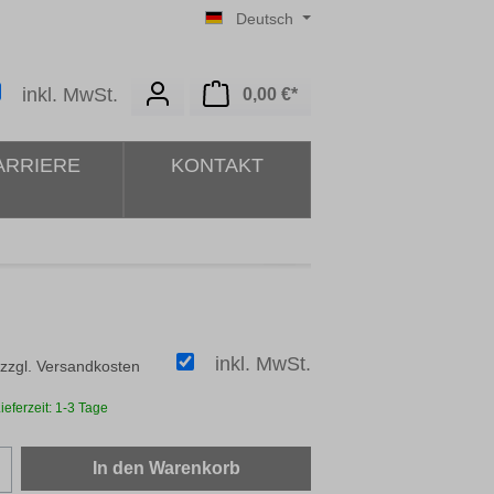
Deutsch
Warenkorb enthält 0 Posit
inkl. MwSt.
0,00 €*
ARRIERE
KONTAKT
inkl. MwSt.
 zzgl. Versandkosten
ieferzeit: 1-3 Tage
zahl: Gib den gewünschten Wert ein oder b
In den Warenkorb