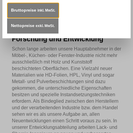
Mitarbeiterschaft investieren. Mit Freude an der
Bruttopreise
Arbeit meistern wir gemeinsam kleine und große
inkl. MwSt.
Herausforderungen - damit es Mitarbeitern und dem
Unternehmen auch in Zukunft gut gehen kann.
Nettopreise
exkl. MwSt.
Forschung und Entwicklung
Schon lange arbeiten unsere Hauptabnehmer in der
Möbel-, Küchen- oder Fenster-Industrie nicht mehr
ausschließlich mit Holz und Kunststoff
beschichteten Oberflächen. Eine Vielzahl neuer
Materialien wie HD-Folien, HPL, Vinyl und sogar
Metall- und Pulverbeschichtungen sind dazu
gekommen, die unterschiedliche Eigenschaften
besitzen und spezielle Instandsetzungstechniken
erfordern. Als Bindeglied zwischen den Herstellern
und der verarbeitenden Industrie bzw. dem Handel
sehen wir es als unsere Aufgabe an, allen
Neuentwicklungen einen Schritt voraus zu sein. In
unserer Entwicklungsabteilung arbeiten Lack- und