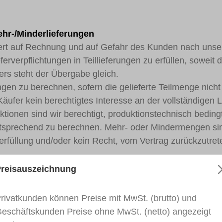
Mehr-/Minderlieferungen
chert auf Rechnung und auf Gefahr des Kunden nach un
ferverpflichtungen in Teillieferungen zu erfüllen, soweit 
rs steht der Übergabe gleich.
rungen zu berechnen, sofern die gelieferte Teilmenge nic
ufer kein berechtigtes Interesse an der vollständigen L
ktionen sind wir berechtigt, produktionstechnisch bedi
entsprechend zu berechnen. Mehr- oder Mindermengen si
rfüllung und/oder kein Recht, vom Vertrag zurückzutret
reisauszeichnung
 setzten voraus, dass dieser seinen nach § 377 HGB g
emäß nachkommt.
rivatkunden können Preise mit MwSt. (brutto) und
ehalten wir uns die Wahl der Art der Nacherfüllung vor.
eschäftskunden Preise ohne MwSt. (netto) angezeigt
üglich verderblicher Waren stehen dem Käufer nur bei 