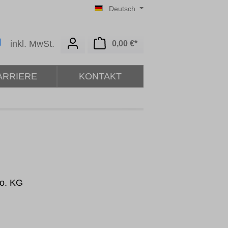
Deutsch
Warenkorb enthält 0 Posit
inkl. MwSt.
0,00 €*
ARRIERE
KONTAKT
Co. KG