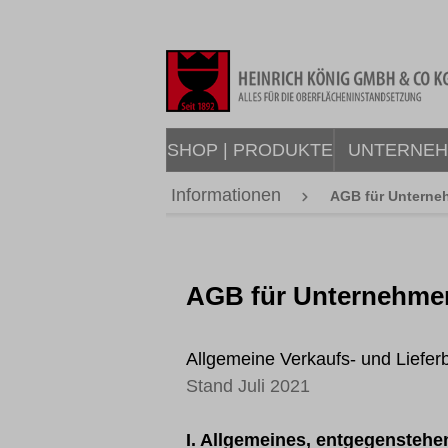
springen
Zur Hauptnavigation springen
SHOP | PRODUKTE
UNTERNE
Informationen
AGB für Unterne
AGB für Unternehme
Allgemeine Verkaufs- und Liefe
Stand Juli 2021
I. Allgemeines, entgegensteh