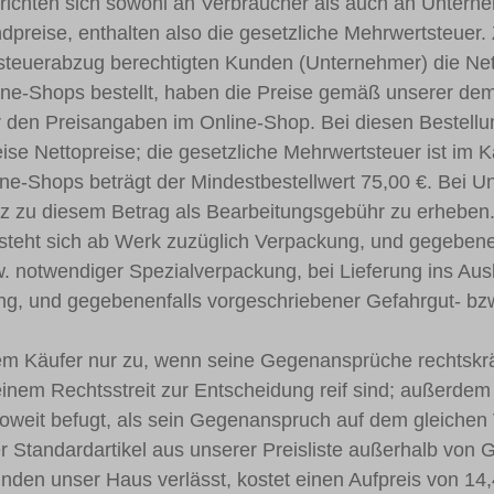
richten sich sowohl an Verbraucher als auch an Untern
dpreise, enthalten also die gesetzliche Mehrwertsteuer. 
teuerabzug berechtigten Kunden (Unternehmer) die Nett
ne-Shops bestellt, haben die Preise gemäß unserer de
vor den Preisangaben im Online-Shop. Bei diesen Bestell
se Nettopreise; die gesetzliche Mehrwertsteuer ist im Ka
ne-Shops beträgt der Mindestbestellwert 75,00 €. Bei U
enz zu diesem Betrag als Bearbeitungsgebühr zu erheben
steht sich ab Werk zuzüglich Verpackung, und gegebenen
. notwendiger Spezialverpackung, bei Lieferung ins Aus
ng, und gegebenenfalls vorgeschriebener Gefahrgut- bz
m Käufer nur zu, wenn seine Gegenansprüche rechtskräfti
inem Rechtsstreit zur Entscheidung reif sind; außerdem 
oweit befugt, als sein Gegenanspruch auf dem gleichen V
er Standardartikel aus unserer Preisliste außerhalb von
den unser Haus verlässt, kostet einen Aufpreis von 14,4