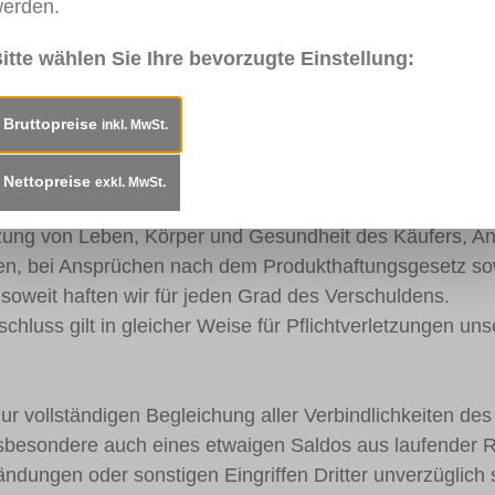
erden.
ägt ein Jahr. Die Verjährungsfrist im Fall eines Lieferr
itte wählen Sie Ihre bevorzugte Einstellung:
t, soweit es sich um Schadenersatzansprüche wegen Mängel
Bruttopreise
inkl. MwSt.
Nettopreise
exkl. MwSt.
agliche Pflichtverletzungen sowie aus Delikt nur, wenn Vo
rletzung von Leben, Körper und Gesundheit des Käufers,
hten, bei Ansprüchen nach dem Produkthaftungsgesetz s
oweit haften wir für jeden Grad des Verschuldens.
hluss gilt in gleicher Weise für Pflichtverletzungen unse
 zur vollständigen Begleichung aller Verbindlichkeiten de
nsbesondere auch eines etwaigen Saldos aus laufender 
fändungen oder sonstigen Eingriffen Dritter unverzüglich s