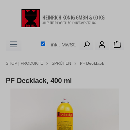
alt springen
Ware
inkl. MwSt.
SHOP | PRODUKTE
SPRÜHEN
PF Decklack
PF Decklack, 400 ml
Bildergalerie überspringen