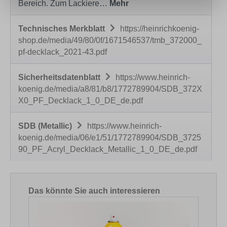
Bereich. Zum Lackiere…
Mehr
Technisches Merkblatt
https://heinrichkoenig-
shop.de/media/49/80/0f/1671546537/tmb_372000_
pf-decklack_2021-43.pdf
Sicherheitsdatenblatt
https://www.heinrich-
koenig.de/media/a8/81/b8/1772789904/SDB_372X
X0_PF_Decklack_1_0_DE_de.pdf
SDB (Metallic)
https://www.heinrich-
koenig.de/media/06/e1/51/1772789904/SDB_3725
90_PF_Acryl_Decklack_Metallic_1_0_DE_de.pdf
Produktgalerie überspringen
Das könnte Sie auch interessieren