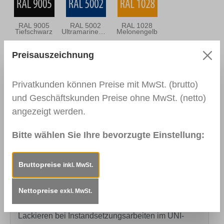
RAL 9005
RAL 5002
RAL 1028
Tiefschwarz
Ultramarineblau
Melonengelb
Preisauszeichnung
RAL 3020
RAL 3000
RAL 3004
Privatkunden können Preise mit MwSt. (brutto)
Verkehrsrot
Feuerrot
Purpurrot
und Geschäftskunden Preise ohne MwSt. (netto)
angezeigt werden.
Bitte wählen Sie Ihre bevorzugte Einstellung:
RAL 6005
ähnl. DB703
EV1/C-0
Moosgrün
Eloxiertes
Aluminium
Bruttopreise
inkl. MwSt.
Nettopreise
exkl. MwSt.
Beschreibung
Einsatzbereiche:Zur
volldeckenden Farbangleichung und zum
Lackieren bei Instandsetzungsarbeiten im UNI-