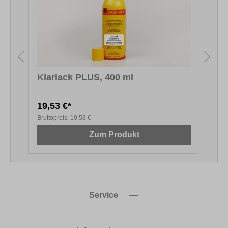
Klarlack PLUS, 400 ml
D
19,53 €*
1
Bruttopreis:
19,53 €
B
Zum Produkt
Service