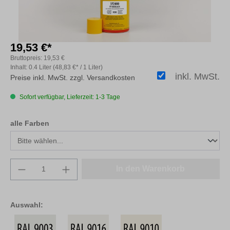
19,53 €*
Bruttopreis:
19,53 €
Inhalt:
0.4 Liter
(48,83 €* / 1 Liter)
inkl. MwSt.
Preise inkl. MwSt. zzgl. Versandkosten
Sofort verfügbar, Lieferzeit: 1-3 Tage
auswählen
alle Farben
Produkt Anzahl: Gib den gewünschten Wert e
In den Warenkorb
Auswahl: