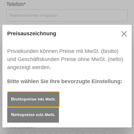
Telefon*
Betreff*
Preisauszeichnung
Privatkunden können Preise mit MwSt. (brutto)
Kommentar*
und Geschäftskunden Preise ohne MwSt. (netto)
angezeigt werden.
Bitte wählen Sie Ihre bevorzugte Einstellung:
Bruttopreise
inkl. MwSt.
Nettopreise
exkl. MwSt.
Die mit einem Stern (*) markierten Felder sind
Pflichtfelder.