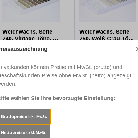
Weichwachs, Serie
Weichwachs, Serie
740, Vintage Töne, 10
750, Weiß-Grau-Töne,
x 8 cm
10 x 8 cm
16,41 €*
16,41 €*
reisauszeichnung
Bruttopreis:
16,41 €
Bruttopreis:
16,41 €
Zum Produkt
Zum Produkt
rivatkunden können Preise mit MwSt. (brutto) und
eschäftskunden Preise ohne MwSt. (netto) angezeigt
erden.
itte wählen Sie Ihre bevorzugte Einstellung:
Bruttopreise
inkl. MwSt.
Nettopreise
exkl. MwSt.