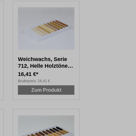
Weichwachs, Serie
712, Helle Holztöne,
10 x 8 cm
16,41 €*
Bruttopreis:
16,41 €
Zum Produkt