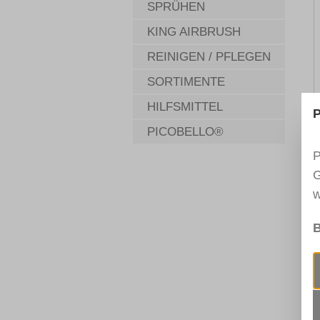
SPRÜHEN
KING AIRBRUSH
REINIGEN / PFLEGEN
SORTIMENTE
HILFSMITTEL
P
PICOBELLO®
P
G
w
B