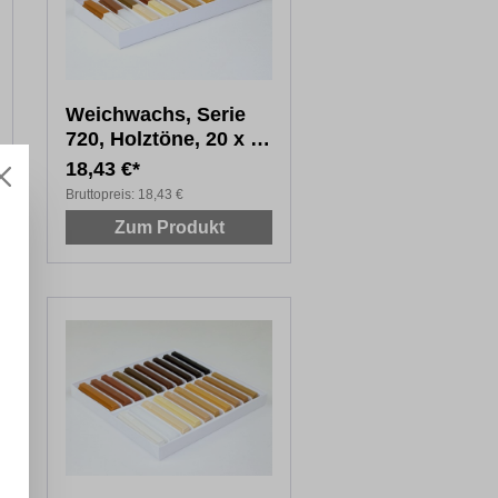
Weichwachs, Serie
720, Holztöne, 20 x 4
cm
18,43 €*
Bruttopreis:
18,43 €
Zum Produkt