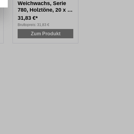
Weichwachs, Serie
780, Holztöne, 20 x 8
cm
31,83 €*
Bruttopreis:
31,83 €
Zum Produkt