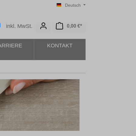
Deutsch
Warenkorb enthält 0 Posit
inkl. MwSt.
0,00 €*
ARRIERE
KONTAKT