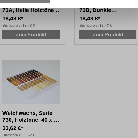
Weichwachs, Serie
Weichwachs, Serie
73A, Helle Holztöne,
73B, Dunkle
20 x 4 cm
Holztöne, 20 x 4 cm
18,43 €*
18,43 €*
Bruttopreis:
18,43 €
Bruttopreis:
18,43 €
Zum Produkt
Zum Produkt
Weichwachs, Serie
730, Holztöne, 40 x 4
cm
33,62 €*
Bruttopreis:
33,62 €