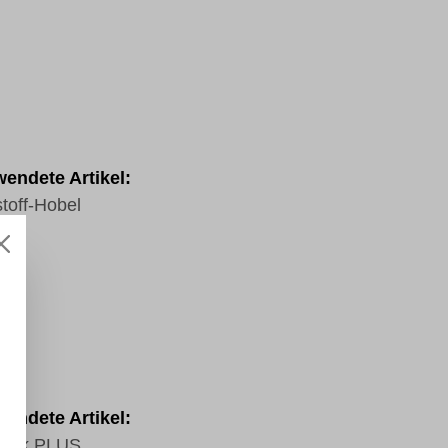
endete Artikel:
stoff-Hobel
endete Artikel:
rlack PLUS