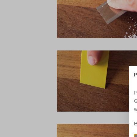
P
P
G
w
B