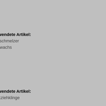
endete Artikel:
schmelzer
twachs
endete Artikel:
ziehklinge