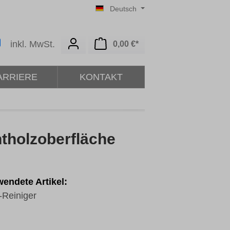
Deutsch
Warenkorb enthält 0 Posit
inkl. MwSt.
0,00 €*
ARRIERE
KONTAKT
htholzoberfläche
endete Artikel:
Reiniger