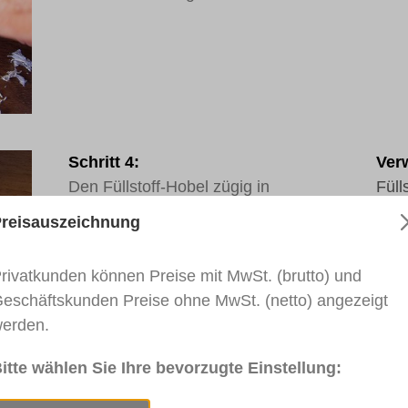
Schritt 4:
Verw
Den Füllstoff-Hobel zügig in
Füll
Maserungsrichtung reiben, damit die
reisauszeichnung
Oberflächenstruktur wieder
hergestellt wird.
rivatkunden können Preise mit MwSt. (brutto) und
eschäftskunden Preise ohne MwSt. (netto) angezeigt
erden.
itte wählen Sie Ihre bevorzugte Einstellung:
Schritt 5:
Verw
Mit Klarlack PLUS befüllte
Kla