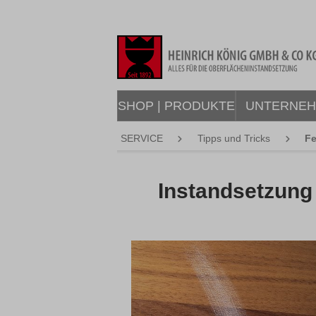
springen
Zur Hauptnavigation springen
SHOP | PRODUKTE
UNTERNE
SERVICE
Tipps und Tricks
Fe
Instandsetzung 