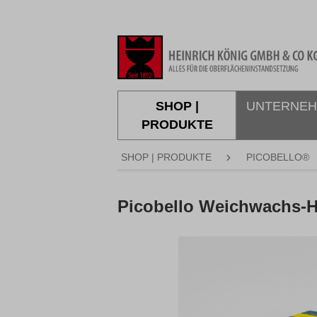
springen
Zur Hauptnavigation springen
SHOP |
UNTERNE
PRODUKTE
SHOP | PRODUKTE
PICOBELLO®
Picobello Weichwachs-H
Bildergalerie überspringen