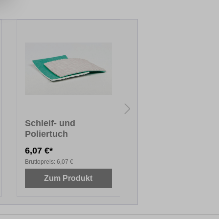
Schleif- und
Reparatur-Set MIN
Poliertuch
(Lackierte
Holzoberflächen)
6,07 €*
20,95 €*
Bruttopreis:
6,07 €
Bruttopreis:
20,95 €
Zum Produkt
Zum Produkt