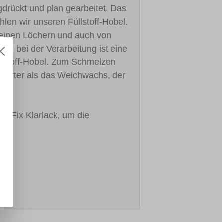
drückt und plan gearbeitet. Das
len wir unseren Füllstoff-Hobel.
kleinen Löchern und auch von
n bei der Verarbeitung ist eine
üllstoff-Hobel. Zum Schmelzen
 härter als das Weichwachs, der
l-Fix Klarlack, um die