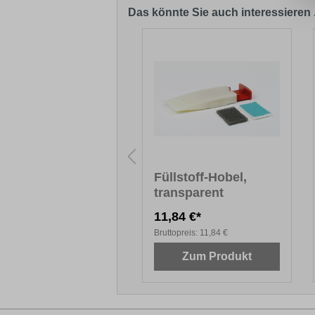
Das könnte Sie auch interessieren .
Produktgalerie überspringen
paratur-Set MINI
Füllstoff-Hobel,
ackierte
transparent
lzoberflächen)
,95 €*
11,84 €*
topreis:
20,95 €
Bruttopreis:
11,84 €
Zum Produkt
Zum Produkt