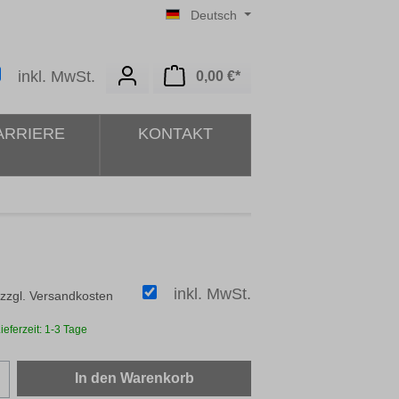
Deutsch
Warenkorb enthält 0 Posit
inkl. MwSt.
0,00 €*
ARRIERE
KONTAKT
inkl. MwSt.
 zzgl. Versandkosten
ieferzeit: 1-3 Tage
zahl: Gib den gewünschten Wert ein oder b
In den Warenkorb