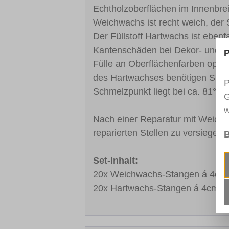
Echtholzoberflächen im Innenbrei
Weichwachs ist recht weich, der 
Der Füllstoff Hartwachs ist eben
Kantenschäden bei Dekor- und Ech
P
Fülle an Oberflächenfarben optim
des Hartwachses benötigen Sie de
P
Schmelzpunkt liegt bei ca. 81°C.
G
w
Nach einer Reparatur mit Weich-
reparierten Stellen zu versiegel
B
Set-Inhalt:
20x Weichwachs-Stangen á 4cm (
20x Hartwachs-Stangen á 4cm (He