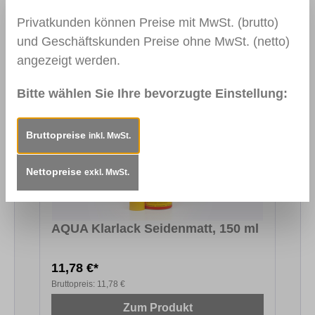
erhältlich.
Privatkunden können Preise mit MwSt. (brutto)
und Geschäftskunden Preise ohne MwSt. (netto)
angezeigt werden.
Produktgalerie überspringen
Das könnte Sie auch interessieren
Bitte wählen Sie Ihre bevorzugte Einstellung:
Bruttopreise
inkl. MwSt.
Nettopreise
exkl. MwSt.
AQUA Klarlack Seidenmatt, 150 ml
11,78 €*
Bruttopreis:
11,78 €
Zum Produkt