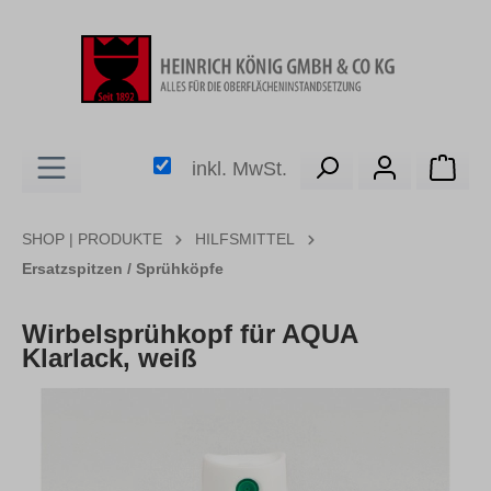
alt springen
Ware
inkl. MwSt.
SHOP | PRODUKTE
HILFSMITTEL
Ersatzspitzen / Sprühköpfe
Wirbelsprühkopf für AQUA
Klarlack, weiß
Bildergalerie überspringen