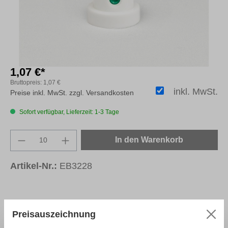
1,07 €*
Bruttopreis:
1,07 €
inkl. MwSt.
Preise inkl. MwSt. zzgl. Versandkosten
Sofort verfügbar, Lieferzeit: 1-3 Tage
Produkt Anzahl: Gib den gewünschten Wert e
In den Warenkorb
Artikel-Nr.:
EB3228
Preisauszeichnung
Beschreibung
Wirbelsprühkopf für den AQUA-
Klarlack. Die Sprühköpfe sind in 10er Einheiten