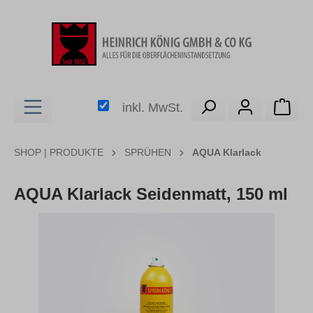
alt springen
Ware
inkl. MwSt.
SHOP | PRODUKTE
SPRÜHEN
AQUA Klarlack
AQUA Klarlack Seidenmatt, 150 ml
Bildergalerie überspringen