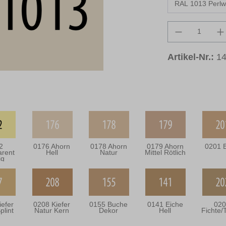
Produkt An
Artikel-Nr.:
1
2
0176 Ahorn
0178 Ahorn
0179 Ahorn
0201 B
arent
Hell
Natur
Mittel Rötlich
ig
iefer
0208 Kiefer
0155 Buche
0141 Eiche
020
plint
Natur Kern
Dekor
Hell
Fichte/