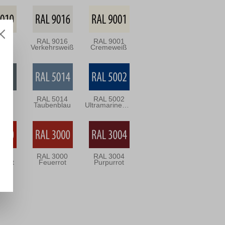
010
RAL 9016
RAL 9001
eiß
Verkehrsweiß
Cremeweiß
031
RAL 5014
RAL 5002
rau
Taubenblau
Ultramarineblau
020
RAL 3000
RAL 3004
rsrot
Feuerrot
Purpurrot