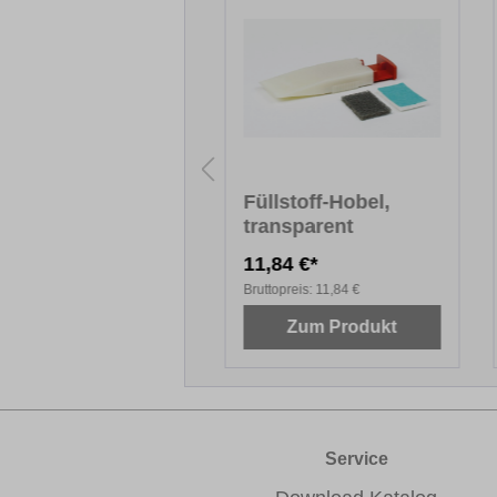
hleifvlies Grob
Füllstoff-Hobel,
transparent
71 €*
11,84 €*
topreis:
2,71 €
Bruttopreis:
11,84 €
Zum Produkt
Zum Produkt
Service