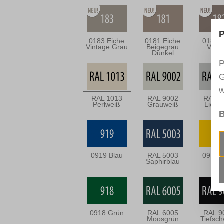
P
0183 Eiche
0181 Eiche
0182 
Vintage Grau
Beigegrau
Vint
Dunkel
P
G
w
RAL 1013
RAL 9002
RAL 7
Perlweiß
Grauweiß
Licht
B
0919 Blau
RAL 5003
0915 
Saphirblau
0918 Grün
RAL 6005
RAL 9
Moosgrün
Tiefsc