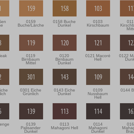
Sen
0159
0158 Buche
0103
011
he
Buche/Lärche
Dunkel
Kirschbaum
Kirsch
Mitt
Teak
0119
0120
0121 Macoré
0122 M
Birnbaum
Birnbaum
Hell
Dunk
Mittel
Dunkel
iche
0301 Eiche
0143 Eiche
0109
0144 B
lich
Grünlich
Dunkel
Nussbaum
Hell
enge
0139
0113
0114
016
Palisander
Mahagoni Hell
Mahagoni
Mahag
Dunkel
Dunkel
Bra