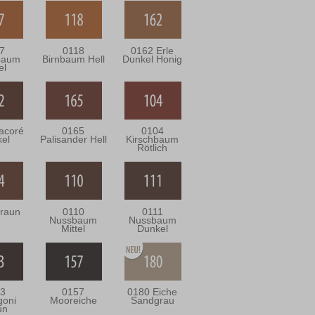
7
0118
0162 Erle
baum
Birnbaum Hell
Dunkel Honig
el
acoré
0165
0104
el
Palisander Hell
Kirschbaum
Rötlich
raun
0110
0111
Nussbaum
Nussbaum
Mittel
Dunkel
3
0157
0180 Eiche
oni
Mooreiche
Sandgrau
un