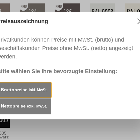
reisauszeichnung
Teak
0184 Eiche
0185
RAL 9003
RAL 9
age
Quarzgrau
Nussbraun
Signalweiß
Reinw
Tabak
rivatkunden können Preise mit MwSt. (brutto) und
eschäftskunden Preise ohne MwSt. (netto) angezeigt
erden.
035
RAL 7038
RAL 7040
RAL 7016
RAL 7
grau
Achatgrau
Fenstergrau
Anthrazitgrau
Blaug
itte wählen Sie Ihre bevorzugte Einstellung:
Bruttopreise
inkl. MwSt.
Gelb
RAL 1017
RAL 1028
0917 Rot
RAL 3
Safrangelb
Melonengelb
Verkeh
Nettopreise
exkl. MwSt.
005
hwarz