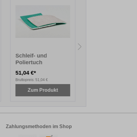
Schleif- und
Trikot, gewaschen
Poliertuch
DIN A5
51,04 €*
3,27 €*
Bruttopreis:
51,04 €
Bruttopreis:
3,27 €
Zum Produkt
Zum Produkt
Zahlungsmethoden im Shop