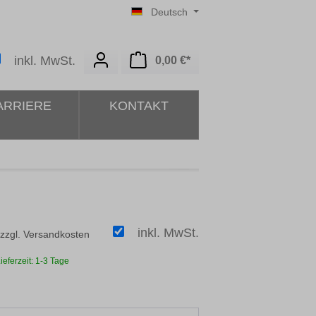
Deutsch
Warenkorb enthält 0 Posit
inkl. MwSt.
0,00 €*
ARRIERE
KONTAKT
inkl. MwSt.
 zzgl. Versandkosten
ieferzeit: 1-3 Tage
ählen