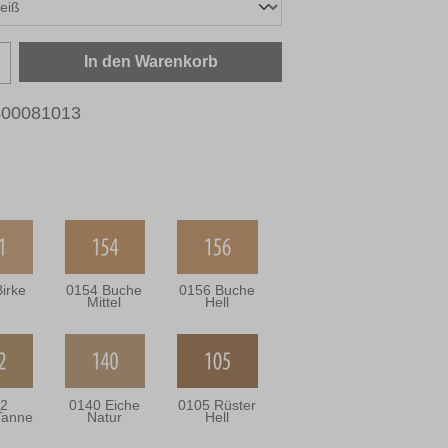
zahl: Gib den gewünschten Wert ein oder b
In den Warenkorb
400081013
irke
0154 Buche
0156 Buche
Mittel
Hell
2
0140 Eiche
0105 Rüster
Tanne
Natur
Hell