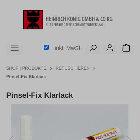
alt springen
Ware
inkl. MwSt.
SHOP | PRODUKTE
RETUSCHIEREN
Pinsel-Fix Klarlack
Pinsel-Fix Klarlack
Bildergalerie überspringen