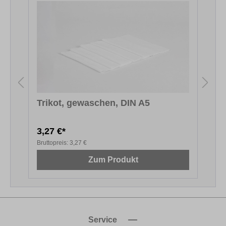
Trikot, gewaschen, DIN A5
E
D
3,27 €*
1
Bruttopreis:
3,27 €
B
Zum Produkt
Service