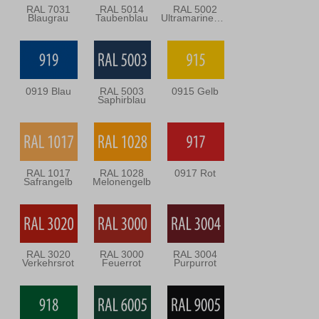
RAL 7031
RAL 5014
RAL 5002
Blaugrau
Taubenblau
Ultramarineblau
0919 Blau
RAL 5003
0915 Gelb
Saphirblau
RAL 1017
RAL 1028
0917 Rot
Safrangelb
Melonengelb
RAL 3020
RAL 3000
RAL 3004
Verkehrsrot
Feuerrot
Purpurrot