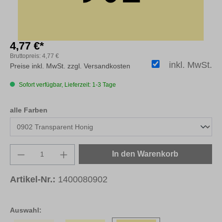
4,77 €*
Bruttopreis:
4,77 €
inkl. MwSt.
Preise inkl. MwSt. zzgl. Versandkosten
Sofort verfügbar, Lieferzeit: 1-3 Tage
auswählen
alle Farben
Produkt Anzahl: Gib den gewünschten Wert e
In den Warenkorb
Artikel-Nr.:
1400080902
Auswahl: