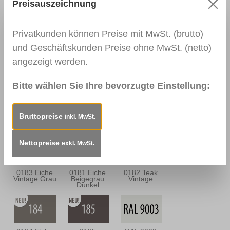
Nussbaum
Nussbraun
Preisauszeichnung
Antik
Privatkunden können Preise mit MwSt. (brutto)
und Geschäftskunden Preise ohne MwSt. (netto)
0139
0113
0114
angezeigt werden.
Palisander
Mahagoni Hell
Mahagoni
Dunkel
Dunkel
Bitte wählen Sie Ihre bevorzugte Einstellung:
0163
0157
0180 Eiche
Bruttopreise
inkl. MwSt.
Mahagoni
Mooreiche
Sandgrau
Braun
Nettopreise
exkl. MwSt.
0183 Eiche
0181 Eiche
0182 Teak
Vintage Grau
Beigegrau
Vintage
Dunkel