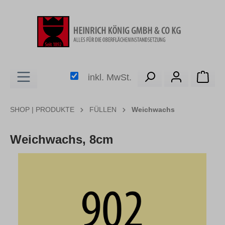
alt springen
Ware
inkl. MwSt.
SHOP | PRODUKTE
FÜLLEN
Weichwachs
Weichwachs, 8cm
Bildergalerie überspringen