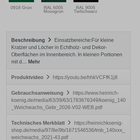
0918 Grün
RAL 6005
RAL 9005
Moosgrün
Tiefschwarz
Beschreibung
Einsatzbereiche:Für kleine
Kratzer und Löcher in Echtholz- und Dekor-
Oberflächen im Innenbereich. In kleinen Portionen
mit d…
Mehr
Produktvideo
https://youtu.be/hhkVCFfK1j8
Gebrauchsanweisung
https://www.heinrich-
koenig.de/media/63/39/63/1783676349/koenig_140
_Weichwachs_Gebr_2026-V02-WEB.pdf
Technisches Merkblatt
https://heinrichkoenig-
shop.de/media/97/8e/9b/1671546536/tmb_140xxx_
weichwachs_2021-43.pdf