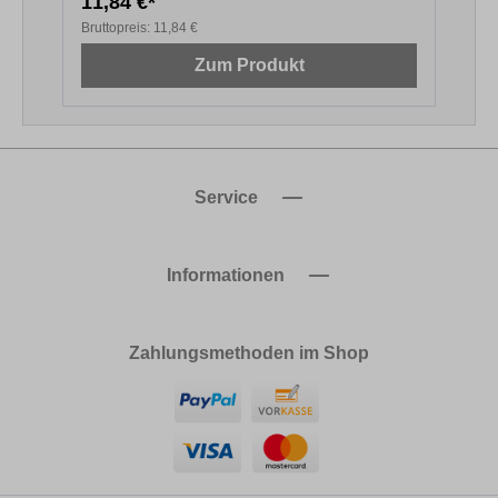
11,84 €*
1
Bruttopreis:
11,84 €
B
Zum Produkt
Service
Informationen
Zahlungsmethoden im Shop