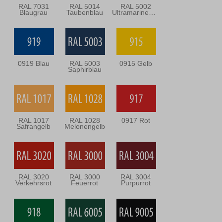
RAL 7031
RAL 5014
RAL 5002
Blaugrau
Taubenblau
Ultramarineblau
0919 Blau
RAL 5003
0915 Gelb
Saphirblau
RAL 1017
RAL 1028
0917 Rot
Safrangelb
Melonengelb
RAL 3020
RAL 3000
RAL 3004
Verkehrsrot
Feuerrot
Purpurrot