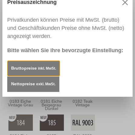
Nussbaum
Nussbraun
Preisauszeichnung
Antik
Privatkunden können Preise mit MwSt. (brutto)
und Geschäftskunden Preise ohne MwSt. (netto)
0139
0113
0114
angezeigt werden.
Palisander
Mahagoni Hell
Mahagoni
Dunkel
Dunkel
Bitte wählen Sie Ihre bevorzugte Einstellung:
0163
0157
0180 Eiche
Bruttopreise
inkl. MwSt.
Mahagoni
Mooreiche
Sandgrau
Braun
Nettopreise
exkl. MwSt.
0183 Eiche
0181 Eiche
0182 Teak
Vintage Grau
Beigegrau
Vintage
Dunkel