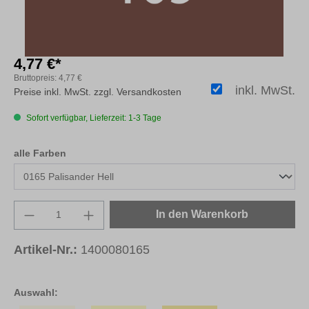
4,77 €*
Bruttopreis:
4,77 €
inkl. MwSt.
Preise inkl. MwSt. zzgl. Versandkosten
Sofort verfügbar, Lieferzeit: 1-3 Tage
auswählen
alle Farben
Produkt Anzahl: Gib den gewünschten Wert e
In den Warenkorb
Artikel-Nr.:
1400080165
Auswahl: