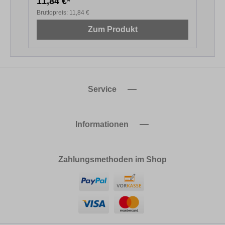
11,84 €*
1
Bruttopreis:
11,84 €
B
Zum Produkt
Service
Informationen
Zahlungsmethoden im Shop