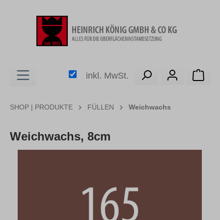
alt springen
Ware
inkl. MwSt.
SHOP | PRODUKTE
FÜLLEN
Weichwachs
Weichwachs, 8cm
Bildergalerie überspringen