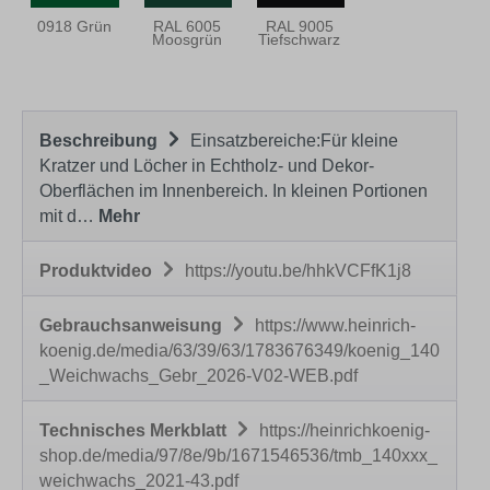
0918 Grün
RAL 6005
RAL 9005
Moosgrün
Tiefschwarz
Beschreibung
Einsatzbereiche:Für kleine
Kratzer und Löcher in Echtholz- und Dekor-
Oberflächen im Innenbereich. In kleinen Portionen
mit d…
Mehr
Produktvideo
https://youtu.be/hhkVCFfK1j8
Gebrauchsanweisung
https://www.heinrich-
koenig.de/media/63/39/63/1783676349/koenig_140
_Weichwachs_Gebr_2026-V02-WEB.pdf
Technisches Merkblatt
https://heinrichkoenig-
shop.de/media/97/8e/9b/1671546536/tmb_140xxx_
weichwachs_2021-43.pdf