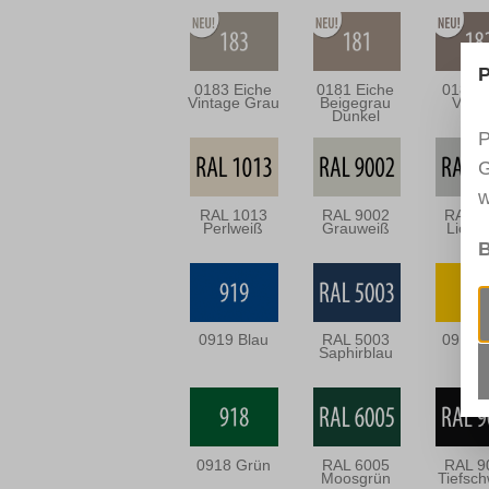
P
0183 Eiche
0181 Eiche
0182 
Vintage Grau
Beigegrau
Vint
Dunkel
P
G
w
RAL 1013
RAL 9002
RAL 7
Perlweiß
Grauweiß
Licht
B
0919 Blau
RAL 5003
0915 
Saphirblau
0918 Grün
RAL 6005
RAL 9
Moosgrün
Tiefsc