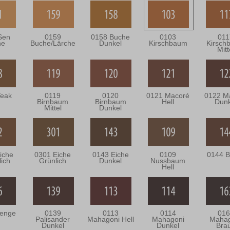
Sen
0159
0158 Buche
0103
011
he
Buche/Lärche
Dunkel
Kirschbaum
Kirsch
Mitt
Teak
0119
0120
0121 Macoré
0122 M
Birnbaum
Birnbaum
Hell
Dunk
Mittel
Dunkel
iche
0301 Eiche
0143 Eiche
0109
0144 B
lich
Grünlich
Dunkel
Nussbaum
Hell
enge
0139
0113
0114
016
Palisander
Mahagoni Hell
Mahagoni
Mahag
Dunkel
Dunkel
Bra