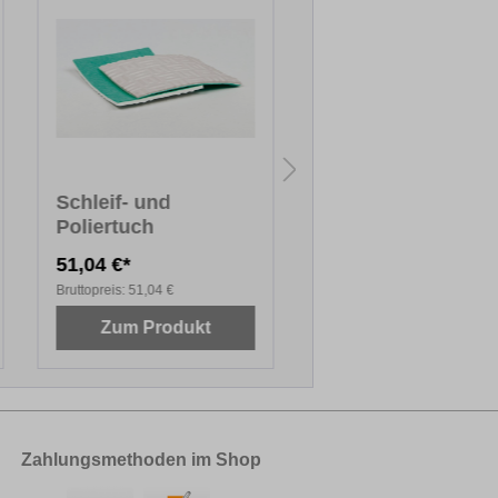
Schleif- und
Trikot, gewaschen
Poliertuch
DIN A5
51,04 €*
3,27 €*
Bruttopreis:
51,04 €
Bruttopreis:
3,27 €
Zum Produkt
Zum Produkt
Zahlungsmethoden im Shop