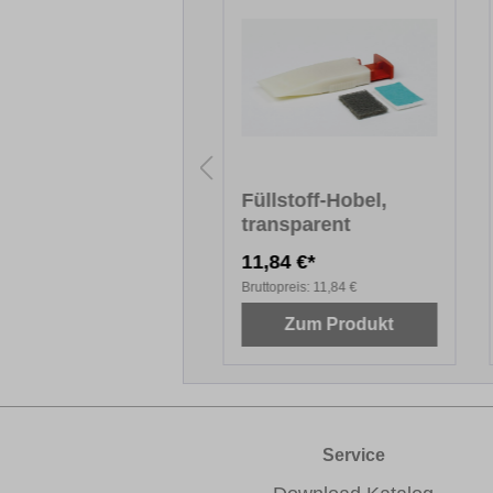
hleifvlies Grob
Füllstoff-Hobel,
transparent
71 €*
11,84 €*
topreis:
2,71 €
Bruttopreis:
11,84 €
Zum Produkt
Zum Produkt
Service