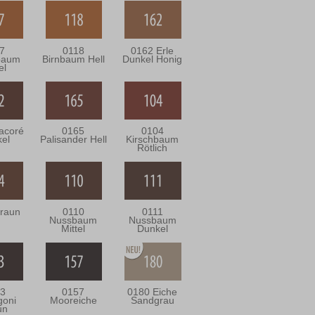
7
0118
0162 Erle
baum
Birnbaum Hell
Dunkel Honig
el
acoré
0165
0104
el
Palisander Hell
Kirschbaum
Rötlich
raun
0110
0111
Nussbaum
Nussbaum
Mittel
Dunkel
3
0157
0180 Eiche
oni
Mooreiche
Sandgrau
un