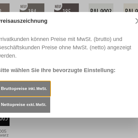
reisauszeichnung
Teak
0184 Eiche
0185
RAL 9003
RAL 9
age
Quarzgrau
Nussbraun
Signalweiß
Reinw
Tabak
rivatkunden können Preise mit MwSt. (brutto) und
eschäftskunden Preise ohne MwSt. (netto) angezeigt
erden.
035
RAL 7038
RAL 7040
RAL 7016
RAL 7
grau
Achatgrau
Fenstergrau
Anthrazitgrau
Blaug
itte wählen Sie Ihre bevorzugte Einstellung:
Bruttopreise
inkl. MwSt.
Gelb
RAL 1017
RAL 1028
0917 Rot
RAL 3
Safrangelb
Melonengelb
Verkeh
Nettopreise
exkl. MwSt.
005
hwarz