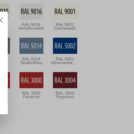
010
RAL 9016
RAL 9001
eiß
Verkehrsweiß
Cremeweiß
031
RAL 5014
RAL 5002
rau
Taubenblau
Ultramarineblau
020
RAL 3000
RAL 3004
rsrot
Feuerrot
Purpurrot