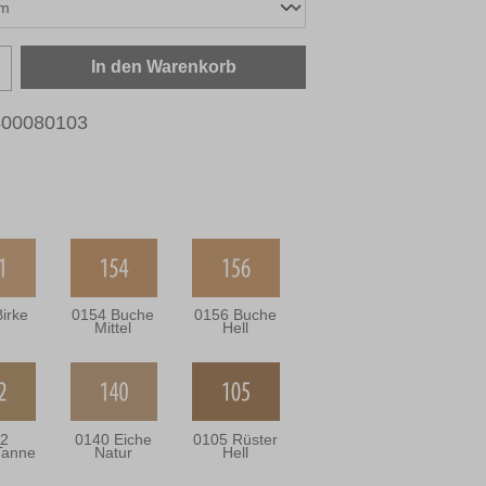
zahl: Gib den gewünschten Wert ein oder b
In den Warenkorb
400080103
irke
0154 Buche
0156 Buche
Mittel
Hell
2
0140 Eiche
0105 Rüster
Tanne
Natur
Hell