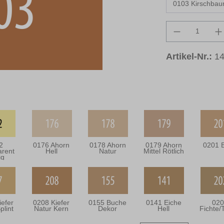
Produkt An
Artikel-Nr.:
1
2
0176 Ahorn
0178 Ahorn
0179 Ahorn
0201 B
arent
Hell
Natur
Mittel Rötlich
ig
iefer
0208 Kiefer
0155 Buche
0141 Eiche
020
plint
Natur Kern
Dekor
Hell
Fichte/