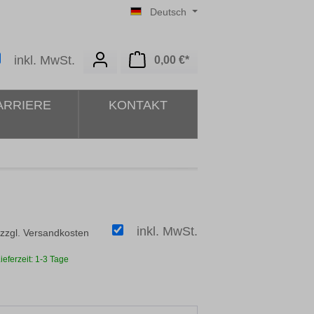
Deutsch
Warenkorb enthält 0 Posit
inkl. MwSt.
0,00 €*
ARRIERE
KONTAKT
inkl. MwSt.
 zzgl. Versandkosten
ieferzeit: 1-3 Tage
ählen