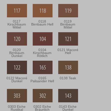
0117
0118
0119
Kirschbaum
Birnbaum Hell
Birnbaum
Mittel
Mittel
0120
0104
0121 Macoré
Birnbaum
Kirschbaum
Hell
Dunkel
Rötlich
0122 Macoré
0165
0138 Teak
Dunkel
Palisander Hell
0303 Eiche
0302 Eiche
0143 Eiche
Rustikal
Bräunlich
Dunkel