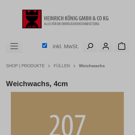
alt springen
Ware
inkl. MwSt.
SHOP | PRODUKTE
FÜLLEN
Weichwachs
Weichwachs, 4cm
Bildergalerie überspringen