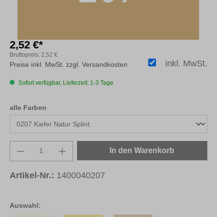
2,52 €*
Bruttopreis:
2,52 €
inkl. MwSt.
Preise inkl. MwSt. zzgl. Versandkosten
Sofort verfügbar, Lieferzeit: 1-3 Tage
auswählen
alle Farben
Produkt Anzahl: Gib den gewünschten Wert e
In den Warenkorb
Artikel-Nr.:
1400040207
Auswahl: