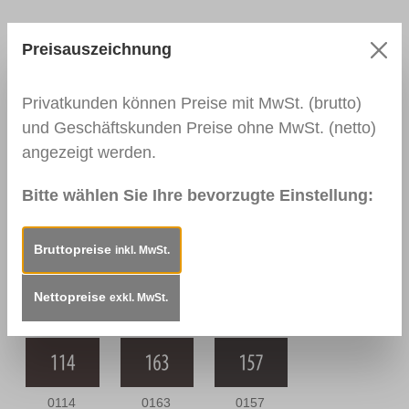
Preisauszeichnung
0109
0144 Braun
0110
Nussbaum
Nussbaum
Privatkunden können Preise mit MwSt. (brutto)
Hell
Mittel
und Geschäftskunden Preise ohne MwSt. (netto)
angezeigt werden.
0111
0164
0112
Bitte wählen Sie Ihre bevorzugte Einstellung:
Nussbaum
Nussbaum
Nussbraun
Dunkel
Antik
Bruttopreise
inkl. MwSt.
Nettopreise
0166 Wenge
0139
0113
exkl. MwSt.
Palisander
Mahagoni Hell
Dunkel
0114
0163
0157