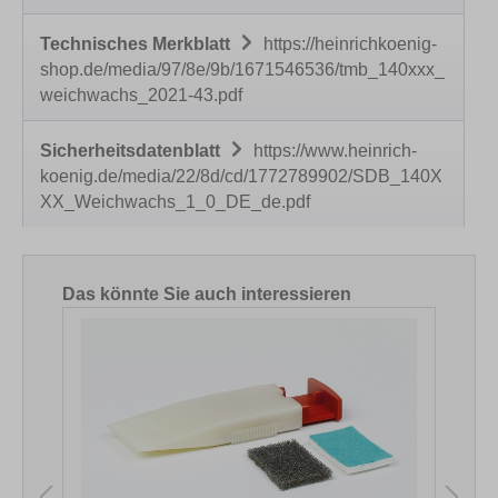
Technisches Merkblatt
https://heinrichkoenig-
shop.de/media/97/8e/9b/1671546536/tmb_140xxx_
weichwachs_2021-43.pdf
Sicherheitsdatenblatt
https://www.heinrich-
koenig.de/media/22/8d/cd/1772789902/SDB_140X
XX_Weichwachs_1_0_DE_de.pdf
Produktgalerie überspringen
Das könnte Sie auch interessieren