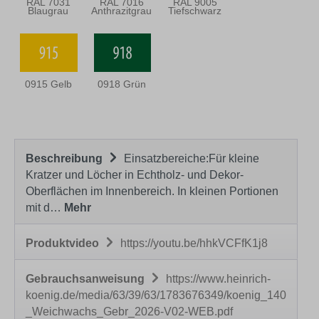
RAL 7031
RAL 7016
RAL 9005
Blaugrau
Anthrazitgrau
Tiefschwarz
0915 Gelb
0918 Grün
Beschreibung
Einsatzbereiche:Für kleine
Kratzer und Löcher in Echtholz- und Dekor-
Oberflächen im Innenbereich. In kleinen Portionen
mit d…
Mehr
Produktvideo
https://youtu.be/hhkVCFfK1j8
Gebrauchsanweisung
https://www.heinrich-
koenig.de/media/63/39/63/1783676349/koenig_140
_Weichwachs_Gebr_2026-V02-WEB.pdf