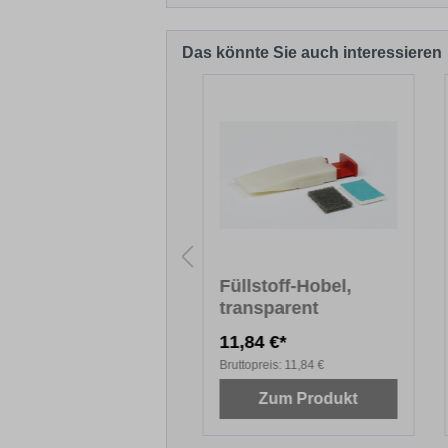
Das könnte Sie auch interessieren
Produktgalerie überspringen
ikot, gewaschen,
Füllstoff-Hobel,
N A5
transparent
27 €*
11,84 €*
topreis:
3,27 €
Bruttopreis:
11,84 €
Zum Produkt
Zum Produkt