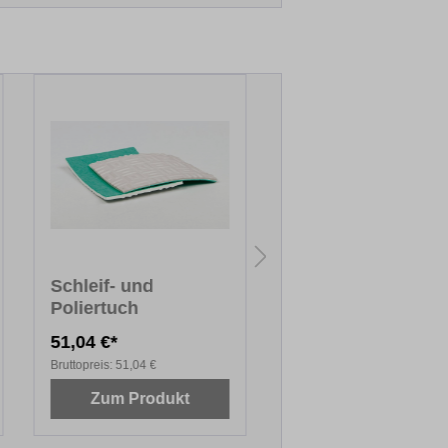
Schleif- und
Schleifvlies Grob
Poliertuch
51,04 €*
2,71 €*
Bruttopreis:
51,04 €
Bruttopreis:
2,71 €
Zum Produkt
Zum Produkt