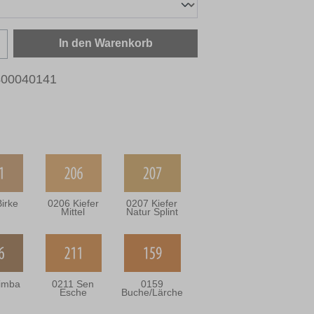
zahl: Gib den gewünschten Wert ein oder b
In den Warenkorb
400040141
irke
0206 Kiefer
0207 Kiefer
Mittel
Natur Splint
imba
0211 Sen
0159
Esche
Buche/Lärche