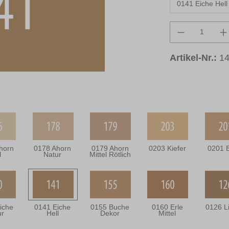
Produkt An
Artikel-Nr.:
1
horn
0178 Ahorn
0179 Ahorn
0203 Kiefer
0201 B
l
Natur
Mittel Rötlich
iche
0141 Eiche
0155 Buche
0160 Erle
0126 L
ur
Hell
Dekor
Mittel