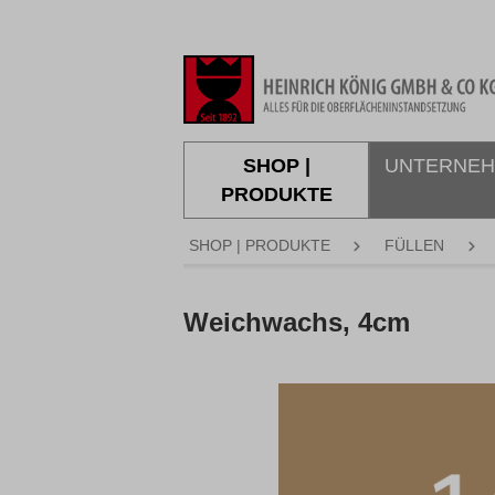
springen
Zur Hauptnavigation springen
SHOP |
UNTERNE
PRODUKTE
SHOP | PRODUKTE
FÜLLEN
Weichwachs, 4cm
Bildergalerie überspringen