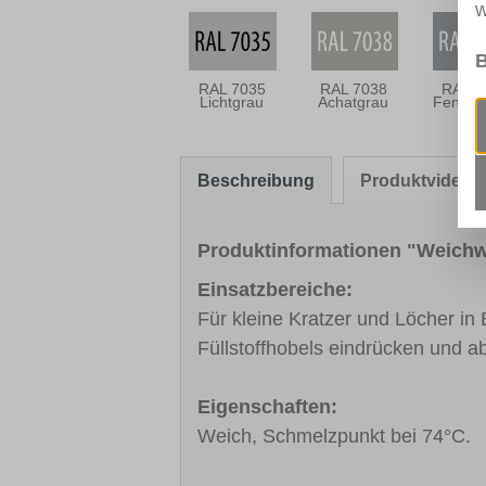
w
B
RAL 7035
RAL 7038
RAL 7
Lichtgrau
Achatgrau
Fenste
Beschreibung
Produktvideo
Produktinformationen "Weich
Einsatzbereiche:
Für kleine Kratzer und Löcher in
Füllstoffhobels eindrücken und a
Eigenschaften:
Weich, Schmelzpunkt bei 74°C.