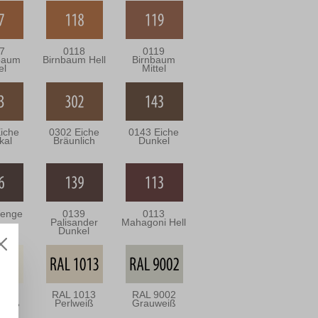
7
0118
0119
baum
Birnbaum Hell
Birnbaum
el
Mittel
iche
0302 Eiche
0143 Eiche
kal
Bräunlich
Dunkel
enge
0139
0113
Palisander
Mahagoni Hell
Dunkel
001
RAL 1013
RAL 9002
weiß
Perlweiß
Grauweiß