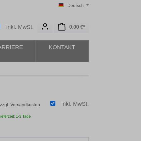
Deutsch
Warenkorb enthält 0 Posit
inkl. MwSt.
0,00 €*
ARRIERE
KONTAKT
inkl. MwSt.
 zzgl. Versandkosten
ieferzeit: 1-3 Tage
ählen