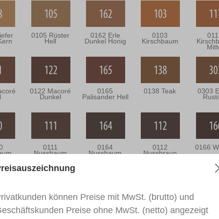
iefer
0105 Rüster
0162 Erle
0103
011
Kern
Hell
Dunkel Honig
Kirschbaum
Kirsch
Mitt
acoré
0122 Macoré
0165
0138 Teak
0303 E
l
Dunkel
Palisander Hell
Rusti
0
0111
0164
0112
0166 W
aum
Nussbaum
Nussbaum
Nussbraun
el
Dunkel
Antik
reisauszeichnung
rivatkunden können Preise mit MwSt. (brutto) und
7
RAL 9003
RAL 9010
RAL 9016
RAL 9
iche
Signalweiß
Reinweiß
Verkehrsweiß
Creme
eschäftskunden Preise ohne MwSt. (netto) angezeigt