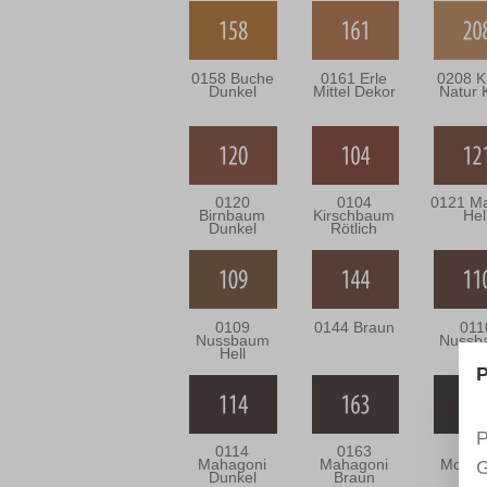
0158 Buche
0161 Erle
0208 K
Dunkel
Mittel Dekor
Natur 
0120
0104
0121 M
Birnbaum
Kirschbaum
Hel
Dunkel
Rötlich
0109
0144 Braun
011
Nussbaum
Nussb
Hell
Mitt
P
P
0114
0163
015
Mahagoni
Mahagoni
Moore
G
Dunkel
Braun