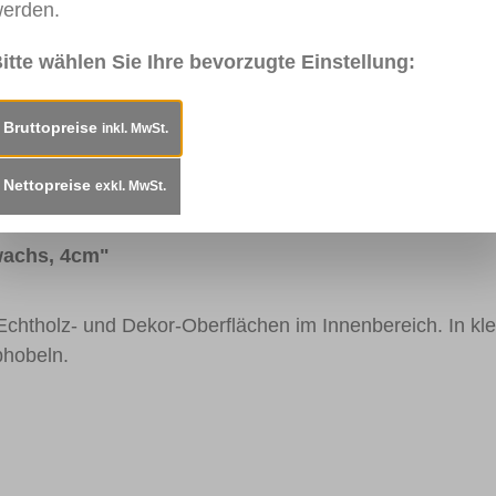
erden.
itte wählen Sie Ihre bevorzugte Einstellung:
040
RAL 7031
RAL 7016
RAL 9005
0915 
rgrau
Blaugrau
Anthrazitgrau
Tiefschwarz
Bruttopreise
inkl. MwSt.
Gebrauchsanweisung
Technisches Merkblatt
Nettopreise
exkl. MwSt.
wachs, 4cm"
 Echtholz- und Dekor-Oberflächen im Innenbereich. In kle
bhobeln.