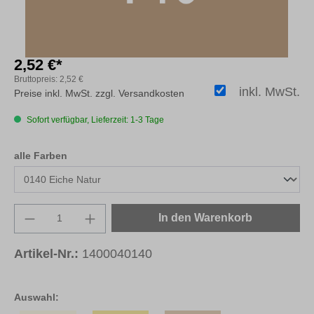
2,52 €*
Bruttopreis:
2,52 €
inkl. MwSt.
Preise inkl. MwSt. zzgl. Versandkosten
Sofort verfügbar, Lieferzeit: 1-3 Tage
auswählen
alle Farben
Produkt Anzahl: Gib den gewünschten Wert e
In den Warenkorb
Artikel-Nr.:
1400040140
Auswahl: