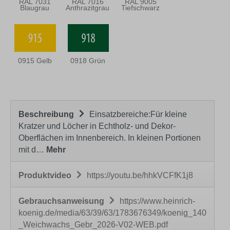
RAL 7031
RAL 7016
RAL 9005
Blaugrau
Anthrazitgrau
Tiefschwarz
0915 Gelb
0918 Grün
Beschreibung
Einsatzbereiche:Für kleine
Kratzer und Löcher in Echtholz- und Dekor-
Oberflächen im Innenbereich. In kleinen Portionen
mit d…
Mehr
Produktvideo
https://youtu.be/hhkVCFfK1j8
Gebrauchsanweisung
https://www.heinrich-
koenig.de/media/63/39/63/1783676349/koenig_140
_Weichwachs_Gebr_2026-V02-WEB.pdf