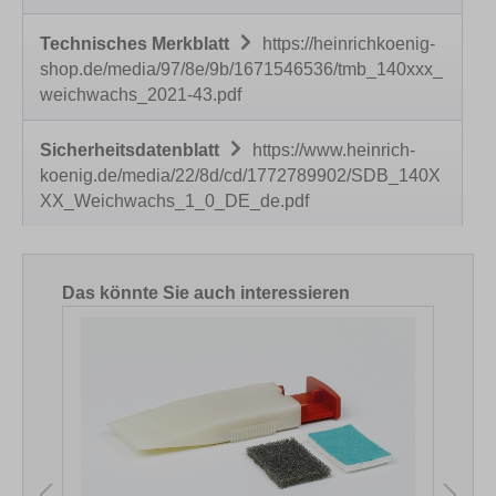
Technisches Merkblatt
https://heinrichkoenig-
shop.de/media/97/8e/9b/1671546536/tmb_140xxx_
weichwachs_2021-43.pdf
Sicherheitsdatenblatt
https://www.heinrich-
koenig.de/media/22/8d/cd/1772789902/SDB_140X
XX_Weichwachs_1_0_DE_de.pdf
Produktgalerie überspringen
Das könnte Sie auch interessieren