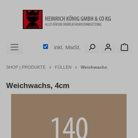
alt springen
Ware
inkl. MwSt.
SHOP | PRODUKTE
FÜLLEN
Weichwachs
Weichwachs, 4cm
Bildergalerie überspringen