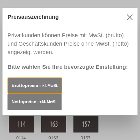
Preisauszeichnung
0109
0144 Braun
0110
Nussbaum
Nussbaum
Privatkunden können Preise mit MwSt. (brutto)
Hell
Mittel
und Geschäftskunden Preise ohne MwSt. (netto)
angezeigt werden.
0111
0164
0112
Bitte wählen Sie Ihre bevorzugte Einstellung:
Nussbaum
Nussbaum
Nussbraun
Dunkel
Antik
Bruttopreise
inkl. MwSt.
Nettopreise
0166 Wenge
0139
0113
exkl. MwSt.
Palisander
Mahagoni Hell
Dunkel
0114
0163
0157