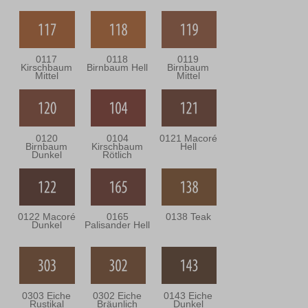
0117
0118
0119
Kirschbaum
Birnbaum Hell
Birnbaum
Mittel
Mittel
0120
0104
0121 Macoré
Birnbaum
Kirschbaum
Hell
Dunkel
Rötlich
0122 Macoré
0165
0138 Teak
Dunkel
Palisander Hell
0303 Eiche
0302 Eiche
0143 Eiche
Rustikal
Bräunlich
Dunkel