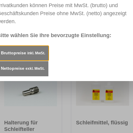
rivatkunden können Preise mit MwSt. (brutto) und
rsystem: Schleifrose für den Schleifteller "klein" (65850
eschäftskunden Preise ohne MwSt. (netto) angezeigt
erden.
itte wählen Sie Ihre bevorzugte Einstellung:
Bruttopreise
inkl. MwSt.
Nettopreise
exkl. MwSt.
Halterung für
Schleifmittel, flüssig
Schleifteller