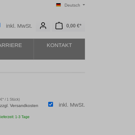
Deutsch
Warenkorb enthält 0 Posit
inkl. MwSt.
0,00 €*
ARRIERE
KONTAKT
€* / 1 Stück)
inkl. MwSt.
 zzgl. Versandkosten
ieferzeit: 1-3 Tage
len