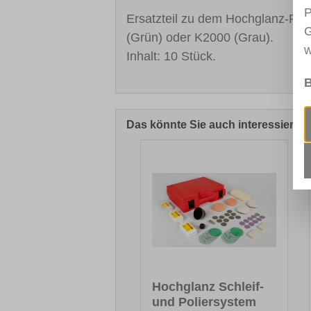
P
Ersatzteil zu dem Hochglanz-Polie
G
(Grün) oder K2000 (Grau).
w
Inhalt: 10 Stück.
B
Das könnte Sie auch interessieren
Produktgalerie überspringen
Hochglanz Schleif-
und Poliersystem