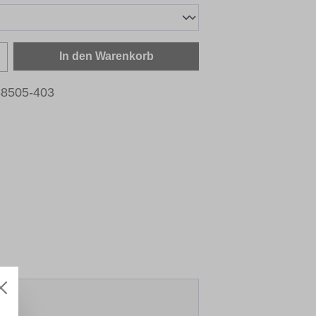
zahl: Gib den gewünschten Wert ein oder b
In den Warenkorb
8505-403