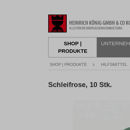
springen
Zur Hauptnavigation springen
SHOP |
UNTERNE
PRODUKTE
SHOP | PRODUKTE
HILFSMITTEL
Schleifrose, 10 Stk.
Bildergalerie überspringen