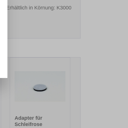
2). Erhältlich in Körnung: K3000
Adapter für
Schleifrose