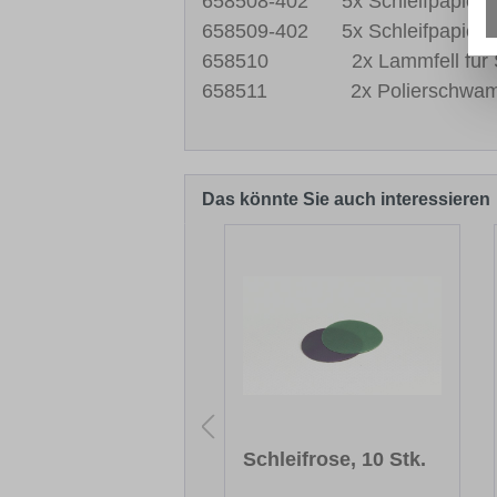
658508-402 5x Schleifpapier K
658509-402 5x Schleifpapier K
658510 2x Lammfell für Schl
658511 2x Polierschwamm für
Das könnte Sie auch interessieren
Produktgalerie überspringen
rkierungspinsel
Schleifrose, 10 Stk.