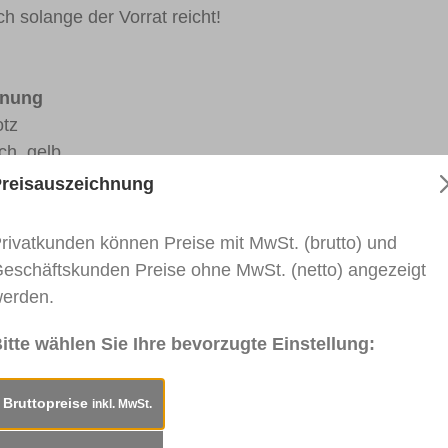
ich solange der Vorrat reicht!
nung
tz
, gelb
150 ml
reisauszeichnung
h, 150 ml
üssig, 150 ml
rivatkunden können Preise mit MwSt. (brutto) und
ifteller
eschäftskunden Preise ohne MwSt. (netto) angezeigt
n
erden.
frose
eifrose K2000 (grau)
itte wählen Sie Ihre bevorzugte Einstellung:
eifrose K3000 (grün)
ß
Bruttopreise
inkl. MwSt.
fpapier