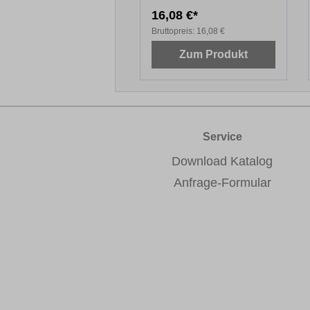
,30 €*
16,08 €*
topreis:
13,30 €
Bruttopreis:
16,08 €
Zum Produkt
Zum Produkt
Service
Download Katalog
Anfrage-Formular