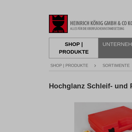
springen
Zur Hauptnavigation springen
SHOP |
UNTERNE
PRODUKTE
SHOP | PRODUKTE
SORTIMENTE
Hochglanz Schleif- und 
Bildergalerie überspringen