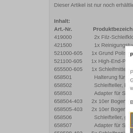
Dieser Artikel ist nur noch erhältl
Inhalt:
Art.-Nr. Produktbezeich
419000 2x Filz-Schleifklo
421500 1x Reinigungstuch
521000-605 1x Grund Polish, 
P
521100-605 1x High-End-Polis
655500-605 1x Schleifmittel, fl
P
658501 Halterung für Schle
G
658502 Schleifteller, klei
w
658503 Adapter für Schlei
658504-403 2x 10er Bogen Schl
B
658505-403 2x 10er Bogen Schl
658506 Schleifteller, gro
658507 Adapter für Schlei