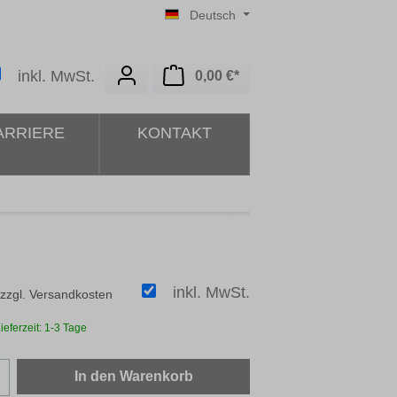
Deutsch
Warenkorb enthält 0 Posit
inkl. MwSt.
0,00 €*
ARRIERE
KONTAKT
inkl. MwSt.
 zzgl. Versandkosten
ieferzeit: 1-3 Tage
zahl: Gib den gewünschten Wert ein oder b
In den Warenkorb