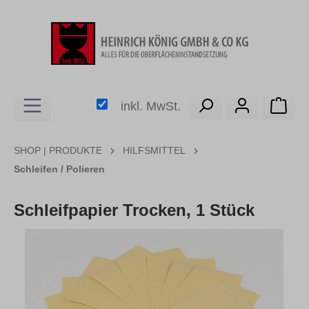
alt springen
Ware
inkl. MwSt.
SHOP | PRODUKTE
HILFSMITTEL
Schleifen / Polieren
Schleifpapier Trocken, 1 Stück
Bildergalerie überspringen