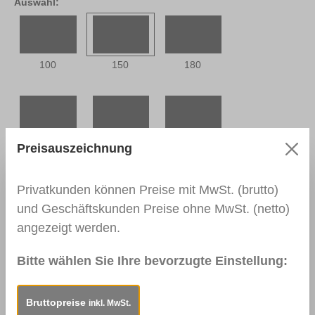
Auswahl:
100
150
180
240
280
320
Preisauszeichnung
Privatkunden können Preise mit MwSt. (brutto)
und Geschäftskunden Preise ohne MwSt. (netto)
400
angezeigt werden.
Bitte wählen Sie Ihre bevorzugte Einstellung:
Beschreibung
Für die Vorbereitung von Holz-
Bruttopreise
inkl. MwSt.