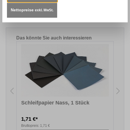
und Kunststoffoberflächen vor dem Lackieren oder
Streichen. Größe: Din A4, Körnungen erhältli…
Nettopreise
exkl. MwSt.
Mehr
Produktgalerie überspringen
Das könnte Sie auch interessieren
Schleifpapier Nass, 1 Stück
S
1,71 €*
6
Bruttopreis:
1,71 €
B