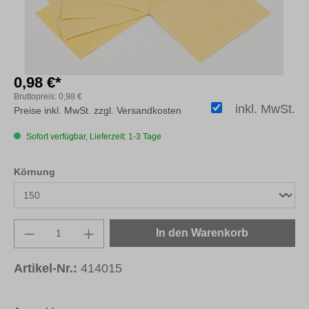
0,98 €*
Bruttopreis:
0,98 €
inkl. MwSt.
Preise inkl. MwSt. zzgl. Versandkosten
Sofort verfügbar, Lieferzeit: 1-3 Tage
auswählen
Körnung
Produkt Anzahl: Gib den gewünschten Wert e
In den Warenkorb
Artikel-Nr.:
414015