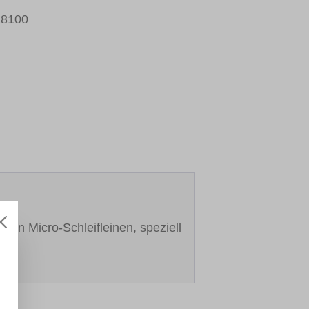
18100
 von Micro-Schleifleinen, speziell
mm