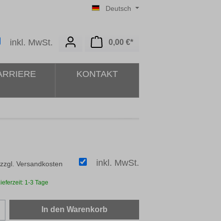
Deutsch
Warenkorb enthält 0 Posit
inkl. MwSt.
0,00 €*
ARRIERE
KONTAKT
inkl. MwSt.
 zzgl. Versandkosten
ieferzeit: 1-3 Tage
zahl: Gib den gewünschten Wert ein oder b
In den Warenkorb