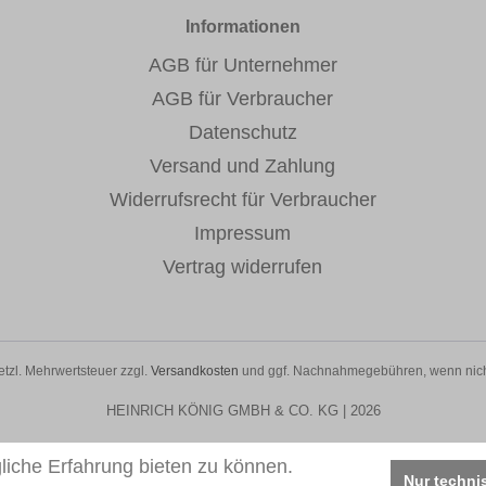
Informationen
AGB für Unternehmer
AGB für Verbraucher
Datenschutz
Versand und Zahlung
Widerrufsrecht für Verbraucher
Impressum
Vertrag widerrufen
setzl. Mehrwertsteuer zzgl.
Versandkosten
und ggf. Nachnahmegebühren, wenn nich
HEINRICH KÖNIG GMBH & CO. KG | 2026
iche Erfahrung bieten zu können.
Nur techni