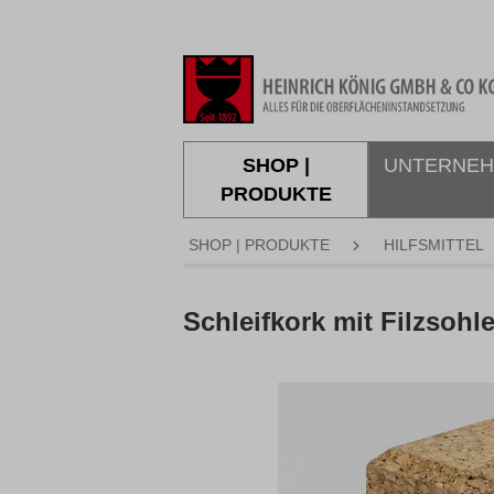
springen
Zur Hauptnavigation springen
SHOP |
UNTERNE
PRODUKTE
SHOP | PRODUKTE
HILFSMITTEL
Schleifkork mit Filzsohl
Bildergalerie überspringen