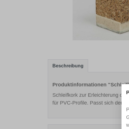
Beschreibung
Produktinformationen "Schleifk
P
Schleifkork zur Erleichterung der 
für PVC-Profile. Passt sich der 
P
G
w