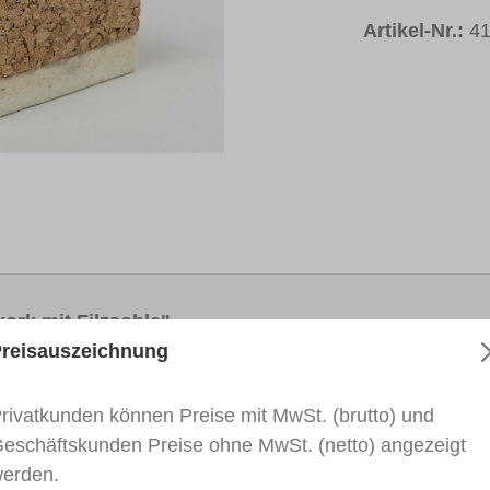
Artikel-Nr.:
4
ork mit Filzsohle"
reisauszeichnung
Arbeit mit Schleifpapieren. Mit Filzsohle zur Verarbeitung
leicht gewölbten Profiloberflächen an. Größe: 60x33x39 
rivatkunden können Preise mit MwSt. (brutto) und
eschäftskunden Preise ohne MwSt. (netto) angezeigt
erden.