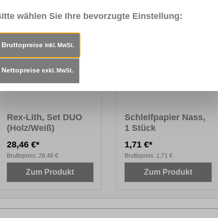
itte wählen Sie Ihre bevorzugte Einstellung:
Bruttopreise
inkl. MwSt.
Nettopreise
exkl. MwSt.
Rex-Lith, Set DUO
Schleifpapier Nass,
(Holz/Weiß)
1 Stück
28,46 €*
1,71 €*
Bruttopreis:
28,46 €
Bruttopreis:
1,71 €
Zum Produkt
Zum Produkt