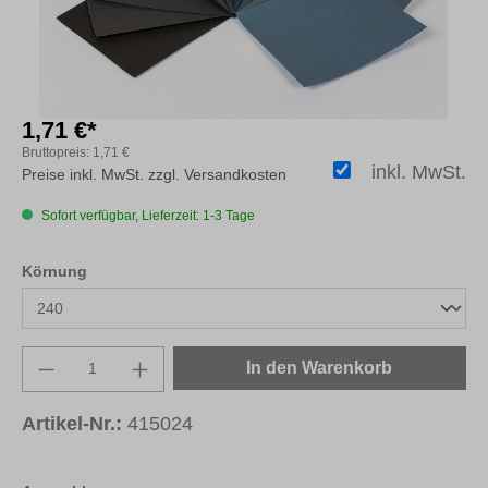
1,71 €*
Bruttopreis:
1,71 €
inkl. MwSt.
Preise inkl. MwSt. zzgl. Versandkosten
Sofort verfügbar, Lieferzeit: 1-3 Tage
auswählen
Körnung
Produkt Anzahl: Gib den gewünschten Wert e
In den Warenkorb
Artikel-Nr.:
415024