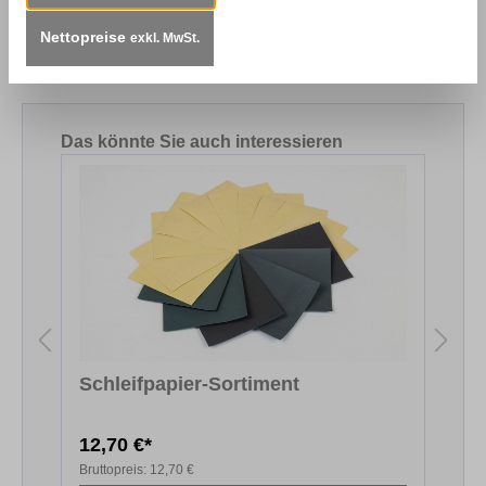
lackierten Oberflächen und Metall vor dem
Lackieren oder Streichen. Größe: Din A4, Körnung:
Nettopreise
exkl. MwSt.
240
Produktgalerie überspringen
Das könnte Sie auch interessieren
Schleifpapier-Sortiment
P
12,70 €*
9
Bruttopreis:
12,70 €
B