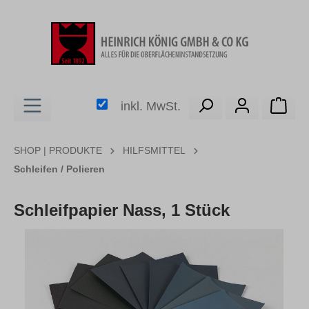
alt springen
Ware
inkl. MwSt.
SHOP | PRODUKTE
HILFSMITTEL
Schleifen / Polieren
Schleifpapier Nass, 1 Stück
Bildergalerie überspringen