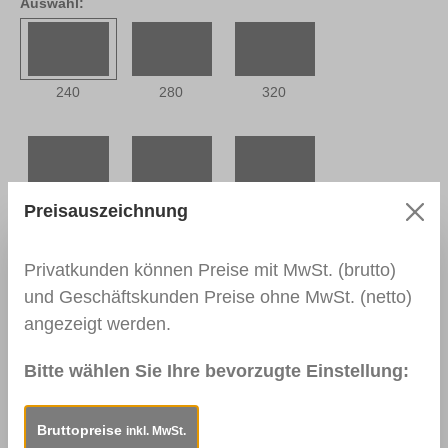
Auswahl:
240
280
320
400
500
600
Preisauszeichnung
Privatkunden können Preise mit MwSt. (brutto)
und Geschäftskunden Preise ohne MwSt. (netto)
800
1000
1200
angezeigt werden.
Bitte wählen Sie Ihre bevorzugte Einstellung:
Beschreibung
Für die Vorbereitung von
Bruttopreise
inkl. MwSt.