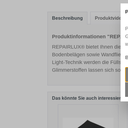
P
Beschreibung
Produktvideo
P
G
Produktinformationen "REPAIRL
w
REPAIRLUX® bietet Ihnen die pro
Bodenbelägen sowie Wandfliesen 
B
Light-Technik werden die Füllsto
Glimmerstoffen lassen sich sowohl
Das könnte Sie auch interessieren
Produktgalerie überspringen