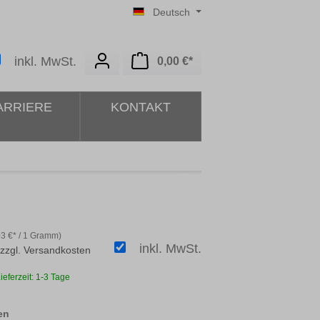
Deutsch
Warenkorb enthält 0 Posit
inkl. MwSt.
0,00 €*
ARRIERE
KONTAKT
03 €* / 1 Gramm)
inkl. MwSt.
 zzgl. Versandkosten
ieferzeit: 1-3 Tage
auswählen
en