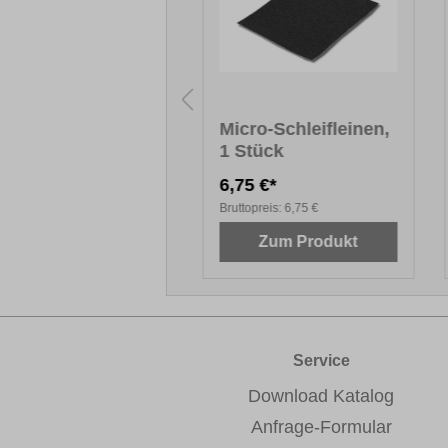
PAIRLUX®
Micro-Schleifleinen,
standsetzungs-Set
1 Stück
Natur-und
6,21 €*
6,75 €*
nststein
topreis:
546,21 €
Bruttopreis:
6,75 €
Zum Produkt
Zum Produkt
Service
Download Katalog
Anfrage-Formular