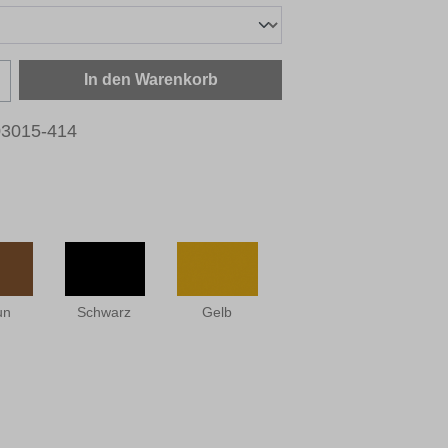
zahl: Gib den gewünschten Wert ein oder b
In den Warenkorb
3015-414
un
Schwarz
Gelb