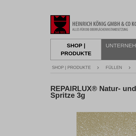
springen
Zur Hauptnavigation springen
SHOP |
UNTERNE
PRODUKTE
SHOP | PRODUKTE
FÜLLEN
REPAIRLUX® Natur- und 
Spritze 3g
Bildergalerie überspringen