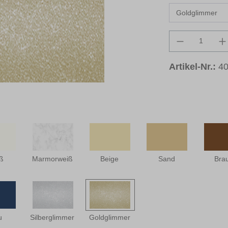
Produkt An
Artikel-Nr.:
40
ß
Marmorweiß
Beige
Sand
Bra
u
Silberglimmer
Goldglimmer