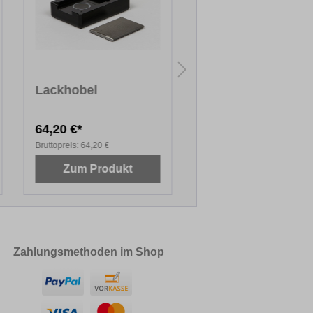
Lackhobel
Schleifkork mit
Filzsohle
64,20 €*
6,03 €*
Bruttopreis:
64,20 €
Bruttopreis:
6,03 €
Zum Produkt
Zum Produkt
Zahlungsmethoden im Shop