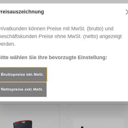
reisauszeichnung
Gebrauchsanweisung
Technisches Merkblatt
rivatkunden können Preise mit MwSt. (brutto) und
eschäftskunden Preise ohne MwSt. (netto) angezeigt
UX® Natur- und Kunststein Füller, Spritze 3g"
erden.
fessionelle Lösung für die Instandsetzung bei Schäde
und Küchenarbeitsplatten aus polierfähigen Natur- und
itte wählen Sie Ihre bevorzugte Einstellung:
ffe sekundenschnell ausgehärtet. Mit der Farbpalette so
 optische als auch strukturelle Natursteineffekte verblüf
Bruttopreise
inkl. MwSt.
Nettopreise
exkl. MwSt.