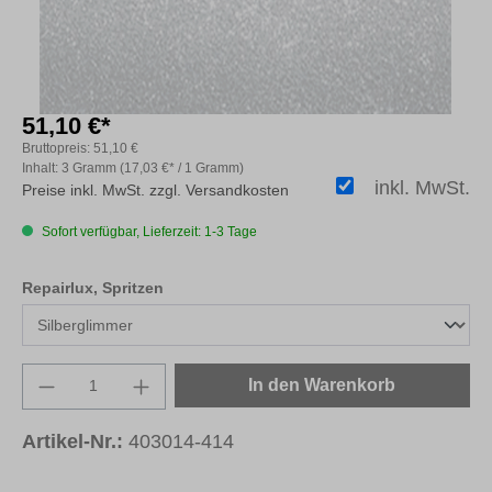
51,10 €*
Bruttopreis:
51,10 €
Inhalt:
3 Gramm
(17,03 €* / 1 Gramm)
inkl. MwSt.
Preise inkl. MwSt. zzgl. Versandkosten
Sofort verfügbar, Lieferzeit: 1-3 Tage
auswählen
Repairlux, Spritzen
Produkt Anzahl: Gib den gewünschten Wert e
In den Warenkorb
Artikel-Nr.:
403014-414