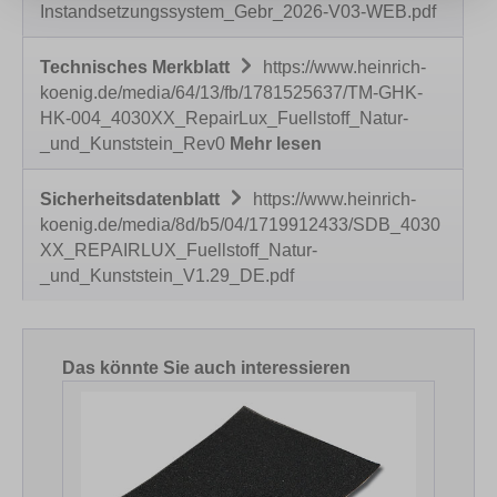
Instandsetzungssystem_Gebr_2026-V03-WEB.pdf
Technisches Merkblatt
https://www.heinrich-
koenig.de/media/64/13/fb/1781525637/TM-GHK-
HK-004_4030XX_RepairLux_Fuellstoff_Natur-
_und_Kunststein_Rev0
Mehr lesen
Sicherheitsdatenblatt
https://www.heinrich-
koenig.de/media/8d/b5/04/1719912433/SDB_4030
XX_REPAIRLUX_Fuellstoff_Natur-
_und_Kunststein_V1.29_DE.pdf
Produktgalerie überspringen
Das könnte Sie auch interessieren