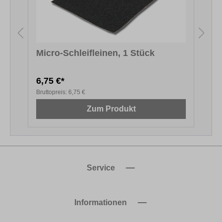
t
Micro-Schleifleinen, 1 Stück
6,75 €*
1
Bruttopreis:
6,75 €
B
Zum Produkt
Service
Informationen