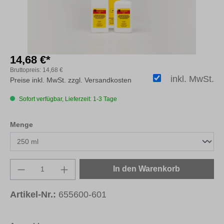
14,68 €*
Bruttopreis:
14,68 €
inkl. MwSt.
Preise inkl. MwSt. zzgl. Versandkosten
Sofort verfügbar, Lieferzeit: 1-3 Tage
auswählen
Menge
Produkt Anzahl: Gib den gewünschten Wert e
In den Warenkorb
Artikel-Nr.:
655600-601