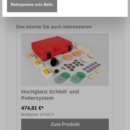
00_Polierpaste_fein_V1.27_DE.pdf
Nettopreise
exkl. MwSt.
Produktgalerie überspringen
Das könnte Sie auch interessieren
Hochglanz Schleif- und
Poliersystem
474,81 €*
Bruttopreis:
474,81 €
Zum Produkt