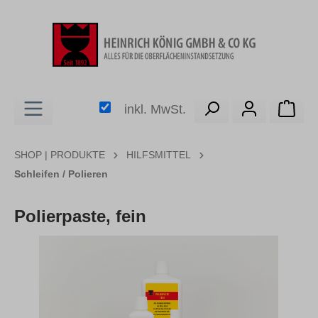
alt springen
Ware
inkl. MwSt.
SHOP | PRODUKTE
HILFSMITTEL
Schleifen / Polieren
Polierpaste, fein
Bildergalerie überspringen