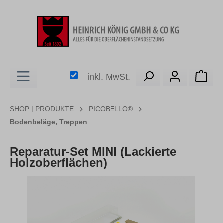
alt springen
Ware
inkl. MwSt.
SHOP | PRODUKTE
PICOBELLO®
Bodenbeläge, Treppen
Reparatur-Set MINI (Lackierte
Holzoberflächen)
Bildergalerie überspringen