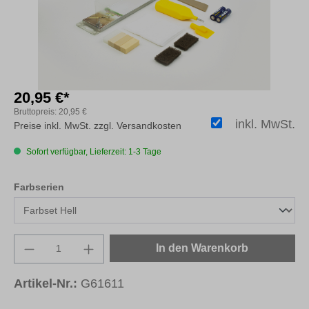
20,95 €*
Bruttopreis:
20,95 €
inkl. MwSt.
Preise inkl. MwSt. zzgl. Versandkosten
Sofort verfügbar, Lieferzeit: 1-3 Tage
auswählen
Farbserien
Produkt Anzahl: Gib den gewünschten Wert e
In den Warenkorb
Artikel-Nr.:
G61611