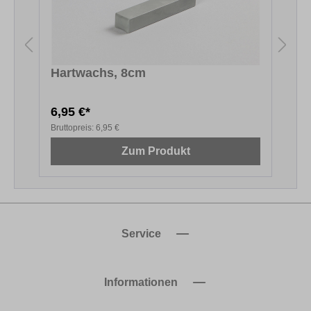
k
Hartwachs, 8cm
B
6,95 €*
3
Bruttopreis:
6,95 €
B
Zum Produkt
Service
Informationen