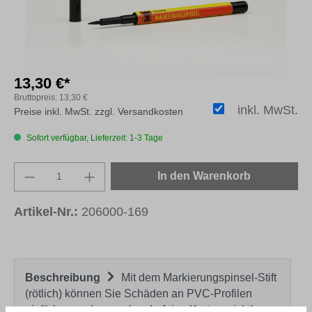
13,30 €*
Bruttopreis:
13,30 €
inkl. MwSt.
Preise inkl. MwSt. zzgl. Versandkosten
Sofort verfügbar, Lieferzeit: 1-3 Tage
Produkt Anzahl: Gib den gewünschten Wert e
In den Warenkorb
Artikel-Nr.:
206000-169
Beschreibung
Mit dem Markierungspinsel-Stift
(rötlich) können Sie Schäden an PVC-Profilen
einfärben und so auch sehr feine Kratzer sichtb…