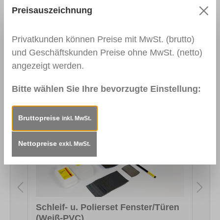
Preisauszeichnung
Mehr
Sicherheitsdatenblatt
https://www.heinrich-
Privatkunden können Preise mit MwSt. (brutto)
koenig.de/media/47/d8/b6/1719912009/SDB_206X
und Geschäftskunden Preise ohne MwSt. (netto)
00_Markierungspinsel_V2.7_DE.pdf
angezeigt werden.
Bitte wählen Sie Ihre bevorzugte Einstellung:
Produktgalerie überspringen
Das könnte Sie auch interessieren
Bruttopreise
inkl. MwSt.
Nettopreise
exkl. MwSt.
Schleif- u. Polierset Fenster/Türen
(Weiß-PVC)