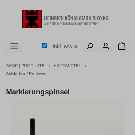
alt springen
Ware
inkl. MwSt.
SHOP | PRODUKTE
HILFSMITTEL
Schleifen / Polieren
Markierungspinsel
Bildergalerie überspringen