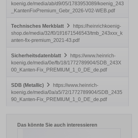
koenig.de/media/ab/d9/05/1783953089/koenig_243
_KantenFixPremium_Gebr_2026-V02-WEB.pdf
Technisches Merkblatt
https://heinrichkoenig-
shop.de/media/32/f0/1f/1671546543/tmb_243xxx_k
anten-fix-premium_2021-43.pdf
Sicherheitsdatenblatt
https://www.heinrich-
koenig.de/media/0e/fb/18/1772789904/SDB_243X
00_Kanten-Fix_PREMIUM_1_0_DE_de.pdf
SDB (Metallic)
https://www.heinrich-
koenig.de/media/0a/a5/72/1772789904/SDB_2435
90_Kanten-Fix_PREMIUM_1_0_DE_de.pdf
Produktgalerie überspringen
Das könnte Sie auch interessieren