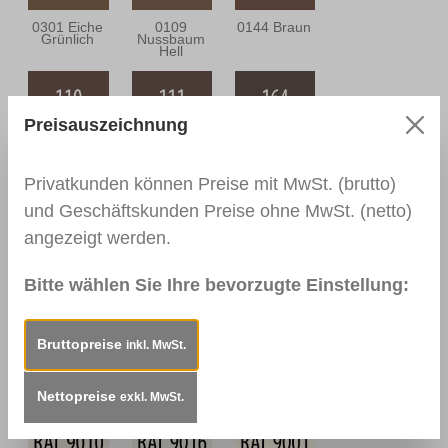
0301 Eiche
0109
0144 Braun
Grünlich
Nussbaum
Hell
Preisauszeichnung
0110
0111
0164
Nussbaum
Nussbaum
Nussbaum
Mittel
Dunkel
Antik
Privatkunden können Preise mit MwSt. (brutto)
und Geschäftskunden Preise ohne MwSt. (netto)
angezeigt werden.
0112
0166 Wenge
0113
Nussbraun
Mahagoni Hell
Bitte wählen Sie Ihre bevorzugte Einstellung:
Bruttopreise
inkl. MwSt.
0114
0157
RAL 9003
Mahagoni
Mooreiche
Signalweiß
Dunkel
Nettopreise
exkl. MwSt.