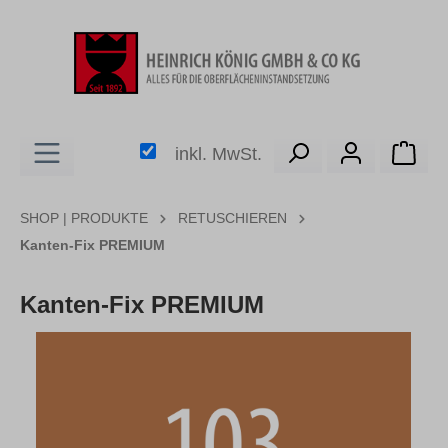
alt springen
Ware
inkl. MwSt.
SHOP | PRODUKTE
RETUSCHIEREN
Kanten-Fix PREMIUM
Kanten-Fix PREMIUM
Bildergalerie überspringen