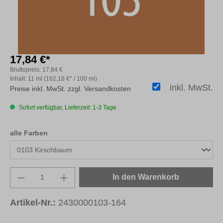
17,84 €*
Bruttopreis:
17,84 €
Inhalt:
11 ml
(162,18 €* / 100 ml)
inkl. MwSt.
Preise inkl. MwSt. zzgl. Versandkosten
Sofort verfügbar, Lieferzeit: 1-3 Tage
auswählen
alle Farben
Produkt Anzahl: Gib den gewünschten Wert e
In den Warenkorb
Artikel-Nr.:
2430000103-164