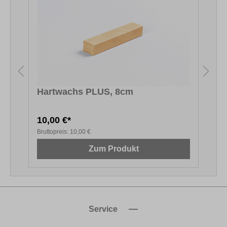
Hartwachs PLUS, 8cm
T
10,00 €*
3
Bruttopreis:
10,00 €
B
Zum Produkt
Service