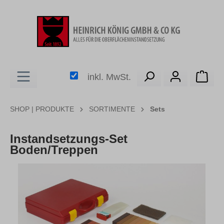
alt springen
Ware
inkl. MwSt.
SHOP | PRODUKTE
SORTIMENTE
Sets
Instandsetzungs-Set
Boden/Treppen
Bildergalerie überspringen