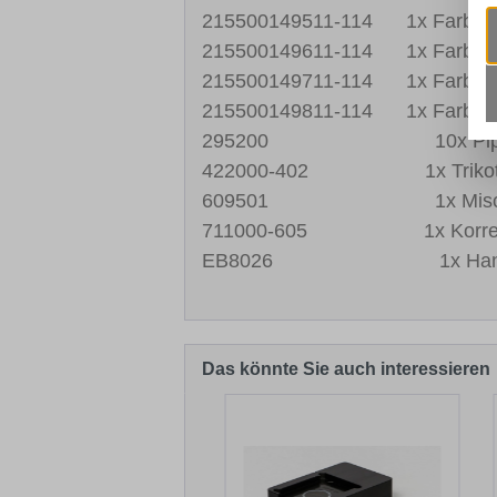
215500149511-114 1x Farbkonz
215500149611-114 1x Farbkonz
215500149711-114 1x Farbkonz
215500149811-114 1x Farbkonz
295200 10x Pipette mit
422000-402 1x Trikot-Sorti
609501 1x Mischb
711000-605 1x Korrektur-
EB8026 1x Handschu
Das könnte Sie auch interessieren
Produktgalerie überspringen