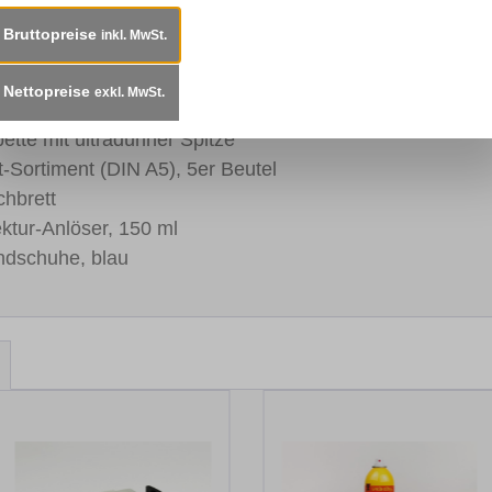
entrat Gelb, 10 ml
Bruttopreise
inkl. MwSt.
entrat Rot, 10 ml
entrat Orange, 10 ml
Nettopreise
exkl. MwSt.
entrat Braun, 10 ml
 ultradünner Spitze
ment (DIN A5), 5er Beutel
rett
Anlöser, 150 ml
he, blau