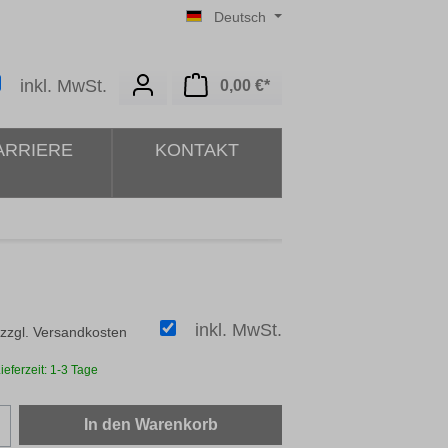
Deutsch
Warenkorb enthält 0 Posit
inkl. MwSt.
0,00 €*
ARRIERE
KONTAKT
inkl. MwSt.
 zzgl. Versandkosten
ieferzeit: 1-3 Tage
zahl: Gib den gewünschten Wert ein oder b
In den Warenkorb