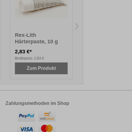
Rex-Lith
Rex-Lith
Härterpaste, 10 g
Farbkonzentrat, 1
ml
2,83 €*
21,36 €*
Bruttopreis:
2,83 €
Bruttopreis:
21,36 €
Zum Produkt
Zum Produkt
Zahlungsmethoden im Shop