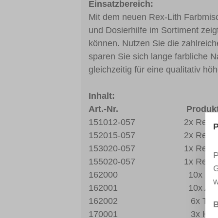
Einsatzbereich:
Mit dem neuen Rex-Lith Farbmisch
und Dosierhilfe im Sortiment zei
können. Nutzen Sie die zahlreich
sparen Sie sich lange farbliche 
gleichzeitig für eine qualitativ 
Inhalt:
Art.-Nr. Produktbez
151012-057 2x Rex-Lith, T
P
152015-057 2x Rex-Lith, 
153020-057 1x Rex-Lith, 
P
155020-057 1x Rex-Lith, 
G
162000 10x Sichtfo
w
162001 10x Arbeits
162002 6x Tubensc
B
170001 3x Härter,