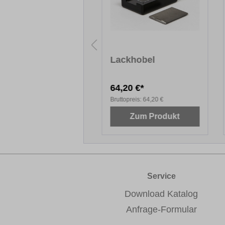
hleifpapier-
Lackhobel
rtiment
,70 €*
64,20 €*
topreis:
12,70 €
Bruttopreis:
64,20 €
Zum Produkt
Zum Produkt
Service
Download Katalog
Anfrage-Formular