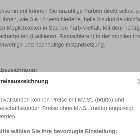
sortiment können Sie unzählige Farben direkt selbst an
gt Ihnen, wie Sie 17 verschiedene, helle bis dunkle Holz
en Möglichkeiten in Sachen Farb-Vielfalt. Mit dem richti
Nacharbeiten (Lackieren, Retuschieren) in der mobilen I
höherwertige und nachhaltige Instandsetzung.
eichnung:
ransparent, Tube 100 ml
reisauszeichnung
Holz, Tube 100 ml
Weiß, Tube 100 ml
rivatkunden können Preise mit MwSt. (brutto) und
Schwarz, Tube 100 ml
eschäftskunden Preise ohne MwSt. (netto) angezeigt
lien
erden.
spatel
hlüssel
itte wählen Sie Ihre bevorzugte Einstellung:
 10 g