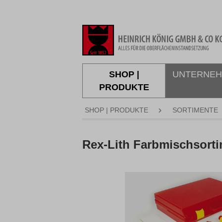
springen
Zur Hauptnavigation springen
SHOP |
UNTERNE
PRODUKTE
SHOP | PRODUKTE
SORTIMENTE
Rex-Lith Farbmischsort
Bildergalerie überspringen