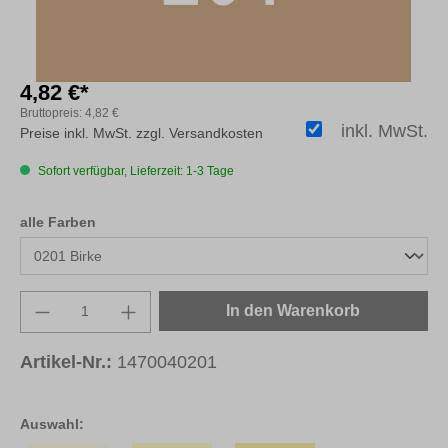
4,82 €*
Bruttopreis:
4,82 €
inkl. MwSt.
Preise inkl. MwSt. zzgl. Versandkosten
Sofort verfügbar, Lieferzeit: 1-3 Tage
auswählen
alle Farben
Produkt Anzahl: Gib den gewünschten Wert e
In den Warenkorb
Artikel-Nr.:
1470040201
Auswahl: