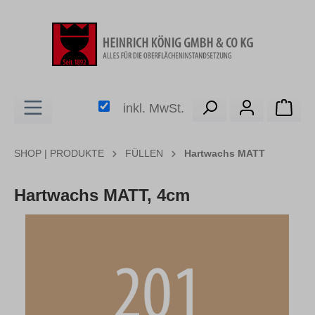
alt springen
Ware
inkl. MwSt.
SHOP | PRODUKTE
FÜLLEN
Hartwachs MATT
Hartwachs MATT, 4cm
Bildergalerie überspringen