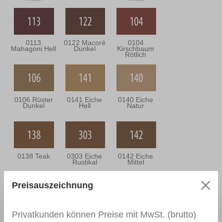
0113
0122 Macoré
0104
Mahagoni Hell
Dunkel
Kirschbaum
Rötlich
0106 Rüster
0141 Eiche
0140 Eiche
Dunkel
Hell
Natur
0138 Teak
0303 Eiche
0142 Eiche
Rustikal
Mittel
Preisauszeichnung
0302 Eiche
0143 Eiche
0301 Eiche
Privatkunden können Preise mit MwSt. (brutto)
Bräunlich
Dunkel
Grünlich