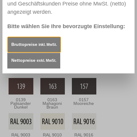
und Geschäftskunden Preise ohne MwSt. (netto)
angezeigt werden.
Bitte wählen Sie Ihre bevorzugte Einstellung:
0109
0144 Braun
0111
Nussbaum
Nussbaum
Hell
Dunkel
Bruttopreise
inkl. MwSt.
Nettopreise
exkl. MwSt.
0164
0112
0166 Wenge
Nussbaum
Nussbraun
Antik
0139
0163
0157
Palisander
Mahagoni
Mooreiche
Dunkel
Braun
RAL 9003
RAL 9010
RAL 9016