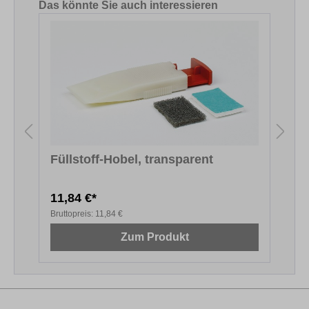
Produktgalerie überspringen
Das könnte Sie auch interessieren
Füllstoff-Hobel, transparent
11,84 €*
6
Bruttopreis:
11,84 €
B
Zum Produkt