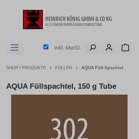
alt springen
Ware
inkl. MwSt.
SHOP | PRODUKTE
FÜLLEN
AQUA Füll-Spachtel
AQUA Füllspachtel, 150 g Tube
Bildergalerie überspringen