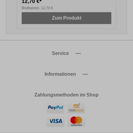
12,70 €*
2
Bruttopreis:
12,70 €
B
Zum Produkt
Service
Informationen
Zahlungsmethoden im Shop