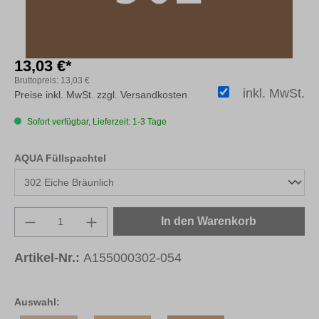
13,03 €*
Bruttopreis:
13,03 €
inkl. MwSt.
Preise inkl. MwSt. zzgl. Versandkosten
Sofort verfügbar, Lieferzeit: 1-3 Tage
auswählen
AQUA Füllspachtel
Produkt Anzahl: Gib den gewünschten Wert e
In den Warenkorb
Artikel-Nr.:
A155000302-054
Auswahl: