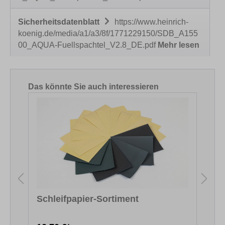
Sicherheitsdatenblatt
https://www.heinrich-
koenig.de/media/a1/a3/8f/1771229150/SDB_A155
00_AQUA-Fuellspachtel_V2.8_DE.pdf
Mehr lesen
Produktgalerie überspringen
Das könnte Sie auch interessieren
Schleifpapier-Sortiment
M