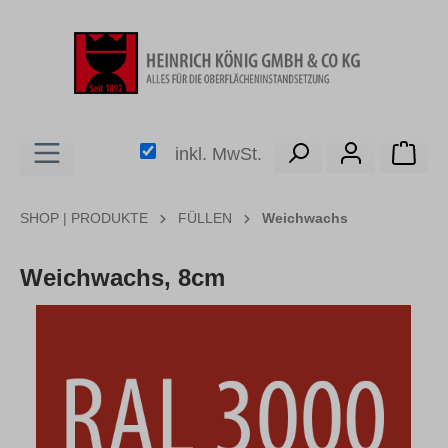
alt springen
Ware
inkl. MwSt.
SHOP | PRODUKTE
FÜLLEN
Weichwachs
Weichwachs, 8cm
Bildergalerie überspringen