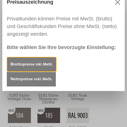
Nussbaum
Nussbraun
Preisauszeichnung
Antik
Privatkunden können Preise mit MwSt. (brutto)
und Geschäftskunden Preise ohne MwSt. (netto)
0139
0113
0114
angezeigt werden.
Palisander
Mahagoni Hell
Mahagoni
Dunkel
Dunkel
Bitte wählen Sie Ihre bevorzugte Einstellung:
0163
0157
0180 Eiche
Bruttopreise
inkl. MwSt.
Mahagoni
Mooreiche
Sandgrau
Braun
Nettopreise
exkl. MwSt.
0183 Eiche
0181 Eiche
0182 Teak
Vintage Grau
Beigegrau
Vintage
Dunkel