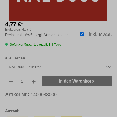
4,77 €*
Bruttopreis:
4,77 €
inkl. MwSt.
Preise inkl. MwSt. zzgl. Versandkosten
Sofort verfügbar, Lieferzeit: 1-3 Tage
auswählen
alle Farben
Produkt Anzahl: Gib den gewünschten Wert e
In den Warenkorb
Artikel-Nr.:
1400083000
Auswahl: