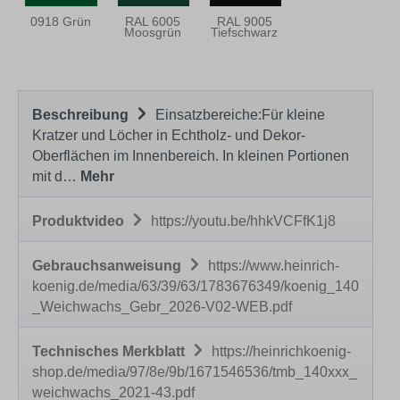
0918 Grün
RAL 6005
RAL 9005
Moosgrün
Tiefschwarz
Beschreibung
Einsatzbereiche:Für kleine
Kratzer und Löcher in Echtholz- und Dekor-
Oberflächen im Innenbereich. In kleinen Portionen
mit d…
Mehr
Produktvideo
https://youtu.be/hhkVCFfK1j8
Gebrauchsanweisung
https://www.heinrich-
koenig.de/media/63/39/63/1783676349/koenig_140
_Weichwachs_Gebr_2026-V02-WEB.pdf
Technisches Merkblatt
https://heinrichkoenig-
shop.de/media/97/8e/9b/1671546536/tmb_140xxx_
weichwachs_2021-43.pdf