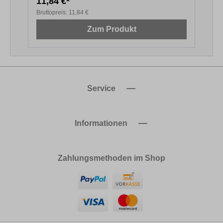
11,84 €*
1
Bruttopreis:
11,84 €
B
Zum Produkt
Service
Informationen
Zahlungsmethoden im Shop