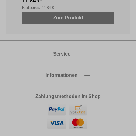
11,84 €*
1
Bruttopreis:
11,84 €
B
Zum Produkt
Service
Informationen
Zahlungsmethoden im Shop