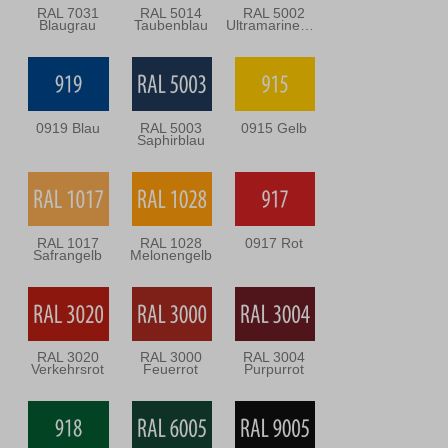
RAL 7031
RAL 5014
RAL 5002
Blaugrau
Taubenblau
Ultramarineblau
0919 Blau
RAL 5003
0915 Gelb
Saphirblau
RAL 1017
RAL 1028
0917 Rot
Safrangelb
Melonengelb
RAL 3020
RAL 3000
RAL 3004
Verkehrsrot
Feuerrot
Purpurrot