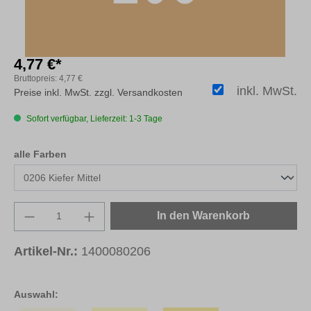
4,77 €*
Bruttopreis:
4,77 €
inkl. MwSt.
Preise inkl. MwSt. zzgl. Versandkosten
Sofort verfügbar, Lieferzeit: 1-3 Tage
auswählen
alle Farben
Produkt Anzahl: Gib den gewünschten Wert e
In den Warenkorb
Artikel-Nr.:
1400080206
Auswahl: