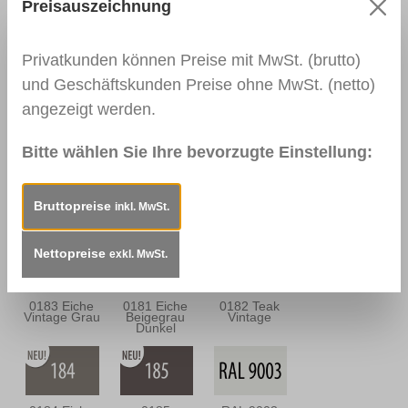
Nussbaum
Nussbraun
Preisauszeichnung
Antik
Privatkunden können Preise mit MwSt. (brutto)
und Geschäftskunden Preise ohne MwSt. (netto)
0139
0113
0114
angezeigt werden.
Palisander
Mahagoni Hell
Mahagoni
Dunkel
Dunkel
Bitte wählen Sie Ihre bevorzugte Einstellung:
0163
0157
0180 Eiche
Bruttopreise
inkl. MwSt.
Mahagoni
Mooreiche
Sandgrau
Braun
Nettopreise
exkl. MwSt.
0183 Eiche
0181 Eiche
0182 Teak
Vintage Grau
Beigegrau
Vintage
Dunkel