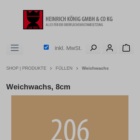
alt springen
Ware
inkl. MwSt.
SHOP | PRODUKTE
FÜLLEN
Weichwachs
Weichwachs, 8cm
Bildergalerie überspringen