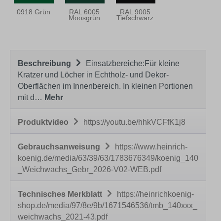
0918 Grün
RAL 6005
RAL 9005
Moosgrün
Tiefschwarz
Beschreibung
Einsatzbereiche:Für kleine
Kratzer und Löcher in Echtholz- und Dekor-
Oberflächen im Innenbereich. In kleinen Portionen
mit d…
Mehr
Produktvideo
https://youtu.be/hhkVCFfK1j8
Gebrauchsanweisung
https://www.heinrich-
koenig.de/media/63/39/63/1783676349/koenig_140
_Weichwachs_Gebr_2026-V02-WEB.pdf
Technisches Merkblatt
https://heinrichkoenig-
shop.de/media/97/8e/9b/1671546536/tmb_140xxx_
weichwachs_2021-43.pdf