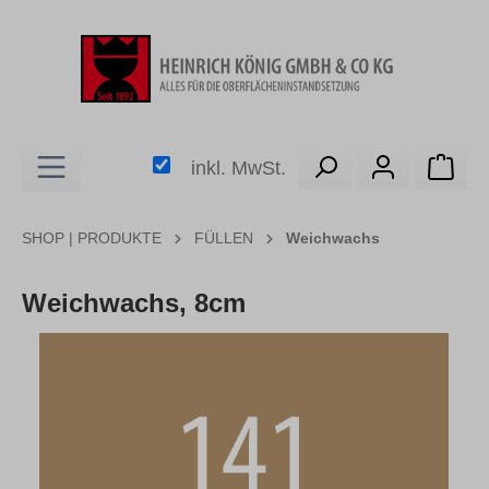
alt springen
Ware
inkl. MwSt.
SHOP | PRODUKTE
FÜLLEN
Weichwachs
Weichwachs, 8cm
Bildergalerie überspringen