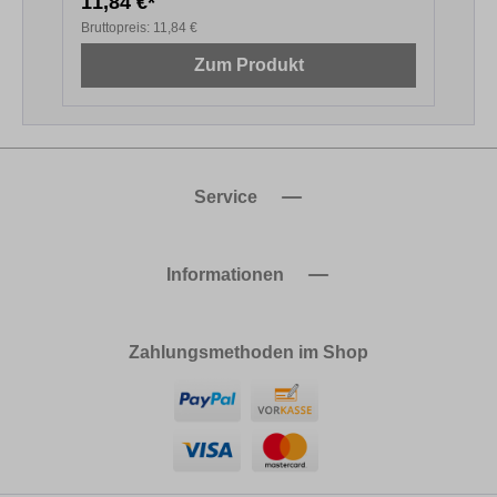
11,84 €*
1
Bruttopreis:
11,84 €
B
Zum Produkt
Service
Informationen
Zahlungsmethoden im Shop