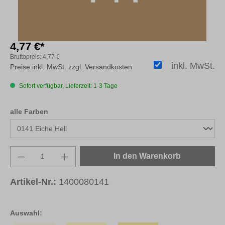
4,77 €*
Bruttopreis:
4,77 €
inkl. MwSt.
Preise inkl. MwSt. zzgl. Versandkosten
Sofort verfügbar, Lieferzeit: 1-3 Tage
auswählen
alle Farben
Produkt Anzahl: Gib den gewünschten Wert e
In den Warenkorb
Artikel-Nr.:
1400080141
Auswahl: