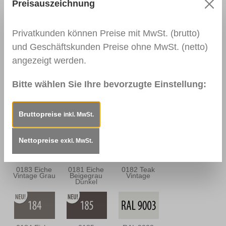
Nussbaum
Nussbraun
Preisauszeichnung
Antik
Privatkunden können Preise mit MwSt. (brutto)
und Geschäftskunden Preise ohne MwSt. (netto)
0139
0113
0114
angezeigt werden.
Palisander
Mahagoni Hell
Mahagoni
Dunkel
Dunkel
Bitte wählen Sie Ihre bevorzugte Einstellung:
0163
0157
0180 Eiche
Bruttopreise
inkl. MwSt.
Mahagoni
Mooreiche
Sandgrau
Braun
Nettopreise
exkl. MwSt.
0183 Eiche
0181 Eiche
0182 Teak
Vintage Grau
Beigegrau
Vintage
Dunkel