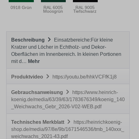
0918 Grün
RAL 6005
RAL 9005
Moosgrün
Tiefschwarz
Beschreibung
Einsatzbereiche:Für kleine
Kratzer und Löcher in Echtholz- und Dekor-
Oberflächen im Innenbereich. In kleinen Portionen
mit d…
Mehr
Produktvideo
https://youtu.be/hhkVCFfK1j8
Gebrauchsanweisung
https://www.heinrich-
koenig.de/media/63/39/63/1783676349/koenig_140
_Weichwachs_Gebr_2026-V02-WEB.pdf
Technisches Merkblatt
https://heinrichkoenig-
shop.de/media/97/8e/9b/1671546536/tmb_140xxx_
weichwachs_2021-43.pdf