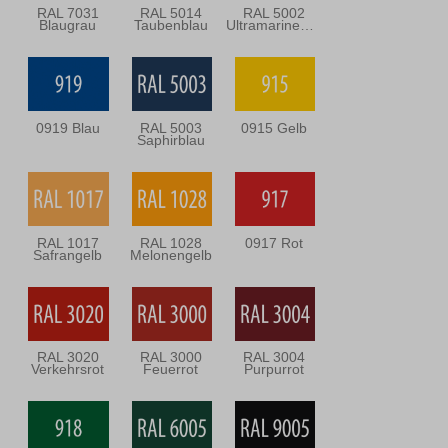
RAL 7031
RAL 5014
RAL 5002
Blaugrau
Taubenblau
Ultramarineblau
0919 Blau
RAL 5003
0915 Gelb
Saphirblau
RAL 1017
RAL 1028
0917 Rot
Safrangelb
Melonengelb
RAL 3020
RAL 3000
RAL 3004
Verkehrsrot
Feuerrot
Purpurrot