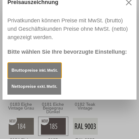
Nussbaum
Nussbraun
Preisauszeichnung
Antik
Privatkunden können Preise mit MwSt. (brutto)
und Geschäftskunden Preise ohne MwSt. (netto)
0139
0113
0114
angezeigt werden.
Palisander
Mahagoni Hell
Mahagoni
Dunkel
Dunkel
Bitte wählen Sie Ihre bevorzugte Einstellung:
0163
0157
0180 Eiche
Bruttopreise
inkl. MwSt.
Mahagoni
Mooreiche
Sandgrau
Braun
Nettopreise
exkl. MwSt.
0183 Eiche
0181 Eiche
0182 Teak
Vintage Grau
Beigegrau
Vintage
Dunkel