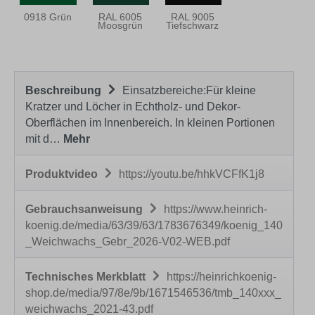
0918 Grün
RAL 6005
RAL 9005
Moosgrün
Tiefschwarz
Beschreibung
Einsatzbereiche:Für kleine
Kratzer und Löcher in Echtholz- und Dekor-
Oberflächen im Innenbereich. In kleinen Portionen
mit d…
Mehr
Produktvideo
https://youtu.be/hhkVCFfK1j8
Gebrauchsanweisung
https://www.heinrich-
koenig.de/media/63/39/63/1783676349/koenig_140
_Weichwachs_Gebr_2026-V02-WEB.pdf
Technisches Merkblatt
https://heinrichkoenig-
shop.de/media/97/8e/9b/1671546536/tmb_140xxx_
weichwachs_2021-43.pdf