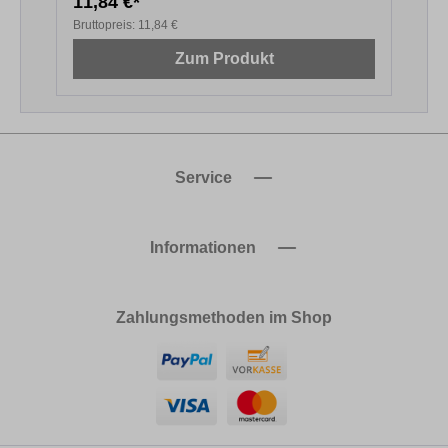
11,84 €*
1
Bruttopreis:
11,84 €
B
Zum Produkt
Service
Informationen
Zahlungsmethoden im Shop