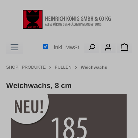
alt springen
Ware
inkl. MwSt.
SHOP | PRODUKTE
FÜLLEN
Weichwachs
Weichwachs, 8 cm
Bildergalerie überspringen