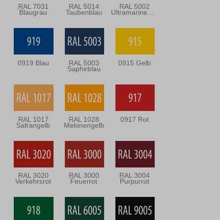
RAL 7031
RAL 5014
RAL 5002
Blaugrau
Taubenblau
Ultramarineblau
0919 Blau
RAL 5003
0915 Gelb
Saphirblau
RAL 1017
RAL 1028
0917 Rot
Safrangelb
Melonengelb
RAL 3020
RAL 3000
RAL 3004
Verkehrsrot
Feuerrot
Purpurrot