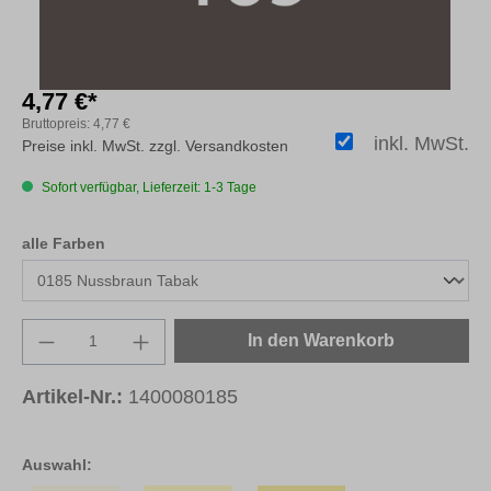
4,77 €*
Bruttopreis:
4,77 €
inkl. MwSt.
Preise inkl. MwSt. zzgl. Versandkosten
Sofort verfügbar, Lieferzeit: 1-3 Tage
auswählen
alle Farben
Produkt Anzahl: Gib den gewünschten Wert e
In den Warenkorb
Artikel-Nr.:
1400080185
Auswahl: