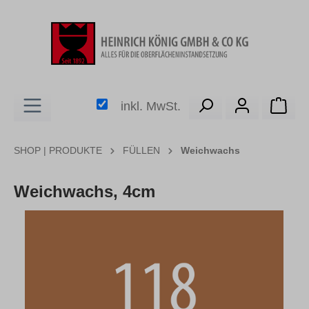
alt springen
Ware
inkl. MwSt.
SHOP | PRODUKTE
FÜLLEN
Weichwachs
Weichwachs, 4cm
Bildergalerie überspringen