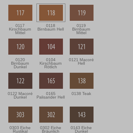
0117
0118
0119
Kirschbaum
Birnbaum Hell
Birnbaum
Mittel
Mittel
0120
0104
0121 Macoré
Birnbaum
Kirschbaum
Hell
Dunkel
Rötlich
0122 Macoré
0165
0138 Teak
Dunkel
Palisander Hell
0303 Eiche
0302 Eiche
0143 Eiche
Rustikal
Bräunlich
Dunkel