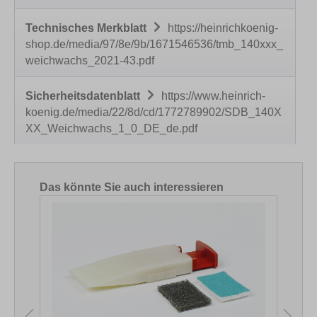
Technisches Merkblatt
https://heinrichkoenig-
shop.de/media/97/8e/9b/1671546536/tmb_140xxx_
weichwachs_2021-43.pdf
Sicherheitsdatenblatt
https://www.heinrich-
koenig.de/media/22/8d/cd/1772789902/SDB_140X
XX_Weichwachs_1_0_DE_de.pdf
Produktgalerie überspringen
Das könnte Sie auch interessieren