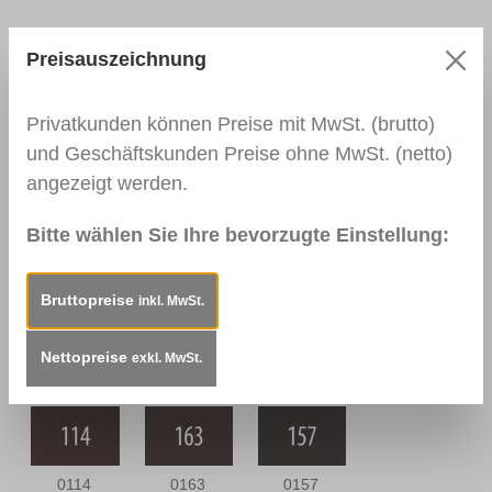
Preisauszeichnung
0109
0144 Braun
0110
Nussbaum
Nussbaum
Privatkunden können Preise mit MwSt. (brutto)
Hell
Mittel
und Geschäftskunden Preise ohne MwSt. (netto)
angezeigt werden.
0111
0164
0112
Bitte wählen Sie Ihre bevorzugte Einstellung:
Nussbaum
Nussbaum
Nussbraun
Dunkel
Antik
Bruttopreise
inkl. MwSt.
Nettopreise
0166 Wenge
0139
0113
exkl. MwSt.
Palisander
Mahagoni Hell
Dunkel
0114
0163
0157