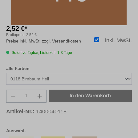
2,52 €*
Bruttopreis:
2,52 €
inkl. MwSt.
Preise inkl. MwSt. zzgl. Versandkosten
Sofort verfügbar, Lieferzeit: 1-3 Tage
auswählen
alle Farben
Produkt Anzahl: Gib den gewünschten Wert e
In den Warenkorb
Artikel-Nr.:
1400040118
Auswahl: