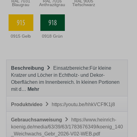
RAL 7031
RAL 7016
RAL 9005
Blaugrau
Anthrazitgrau
Tiefschwarz
0915 Gelb
0918 Grün
Beschreibung
Einsatzbereiche:Für kleine
Kratzer und Löcher in Echtholz- und Dekor-
Oberflächen im Innenbereich. In kleinen Portionen
mit d…
Mehr
Produktvideo
https://youtu.be/hhkVCFfK1j8
Gebrauchsanweisung
https://www.heinrich-
koenig.de/media/63/39/63/1783676349/koenig_140
_Weichwachs_Gebr_2026-V02-WEB.pdf