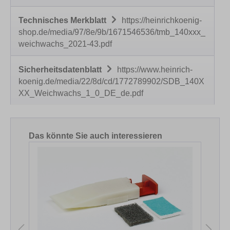
Technisches Merkblatt
https://heinrichkoenig-
shop.de/media/97/8e/9b/1671546536/tmb_140xxx_
weichwachs_2021-43.pdf
Sicherheitsdatenblatt
https://www.heinrich-
koenig.de/media/22/8d/cd/1772789902/SDB_140X
XX_Weichwachs_1_0_DE_de.pdf
Produktgalerie überspringen
Das könnte Sie auch interessieren