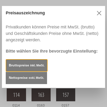
Preisauszeichnung
0109
0144 Braun
0110
Nussbaum
Nussbaum
Privatkunden können Preise mit MwSt. (brutto)
Hell
Mittel
und Geschäftskunden Preise ohne MwSt. (netto)
angezeigt werden.
0111
0164
0112
Bitte wählen Sie Ihre bevorzugte Einstellung:
Nussbaum
Nussbaum
Nussbraun
Dunkel
Antik
Bruttopreise
inkl. MwSt.
Nettopreise
0166 Wenge
0139
0113
exkl. MwSt.
Palisander
Mahagoni Hell
Dunkel
0114
0163
0157