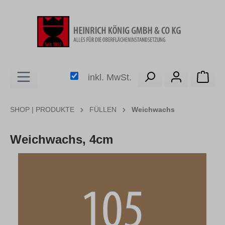
alt springen
Ware
inkl. MwSt.
SHOP | PRODUKTE
FÜLLEN
Weichwachs
Weichwachs, 4cm
Bildergalerie überspringen