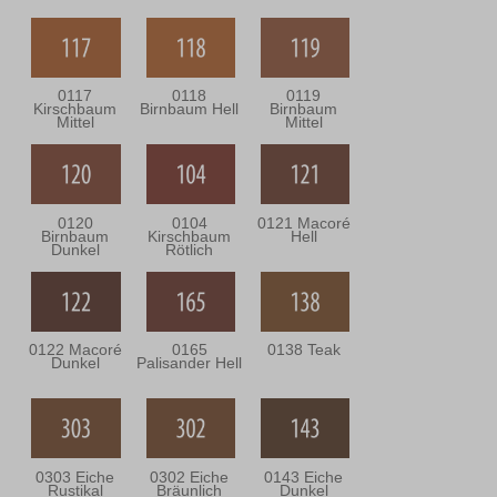
0117
0118
0119
Kirschbaum
Birnbaum Hell
Birnbaum
Mittel
Mittel
0120
0104
0121 Macoré
Birnbaum
Kirschbaum
Hell
Dunkel
Rötlich
0122 Macoré
0165
0138 Teak
Dunkel
Palisander Hell
0303 Eiche
0302 Eiche
0143 Eiche
Rustikal
Bräunlich
Dunkel