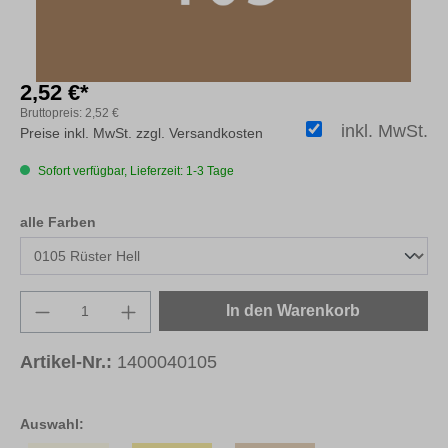
2,52 €*
Bruttopreis:
2,52 €
inkl. MwSt.
Preise inkl. MwSt. zzgl. Versandkosten
Sofort verfügbar, Lieferzeit: 1-3 Tage
auswählen
alle Farben
Produkt Anzahl: Gib den gewünschten Wert e
In den Warenkorb
Artikel-Nr.:
1400040105
Auswahl: