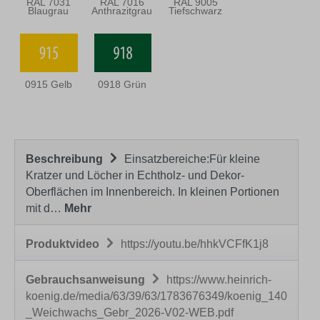
RAL 7031
RAL 7016
RAL 9005
Blaugrau
Anthrazitgrau
Tiefschwarz
0915 Gelb
0918 Grün
Beschreibung
Einsatzbereiche:Für kleine
Kratzer und Löcher in Echtholz- und Dekor-
Oberflächen im Innenbereich. In kleinen Portionen
mit d…
Mehr
Produktvideo
https://youtu.be/hhkVCFfK1j8
Gebrauchsanweisung
https://www.heinrich-
koenig.de/media/63/39/63/1783676349/koenig_140
_Weichwachs_Gebr_2026-V02-WEB.pdf