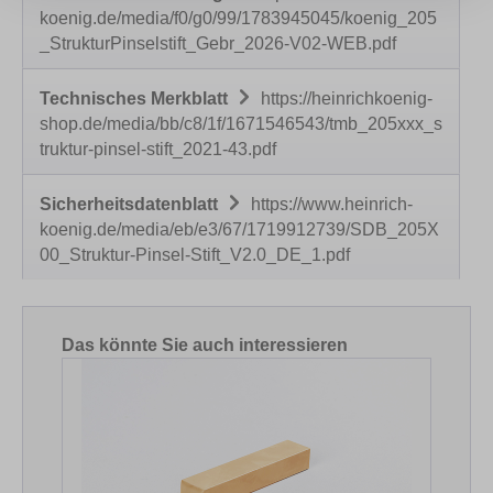
koenig.de/media/f0/g0/99/1783945045/koenig_205
_StrukturPinselstift_Gebr_2026-V02-WEB.pdf
Technisches Merkblatt
https://heinrichkoenig-
shop.de/media/bb/c8/1f/1671546543/tmb_205xxx_s
truktur-pinsel-stift_2021-43.pdf
Sicherheitsdatenblatt
https://www.heinrich-
koenig.de/media/eb/e3/67/1719912739/SDB_205X
00_Struktur-Pinsel-Stift_V2.0_DE_1.pdf
Produktgalerie überspringen
Das könnte Sie auch interessieren