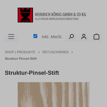
alt springen
Ware
inkl. MwSt.
SHOP | PRODUKTE
RETUSCHIEREN
Struktur Pinsel-Stift
Struktur-Pinsel-Stift
Bildergalerie überspringen