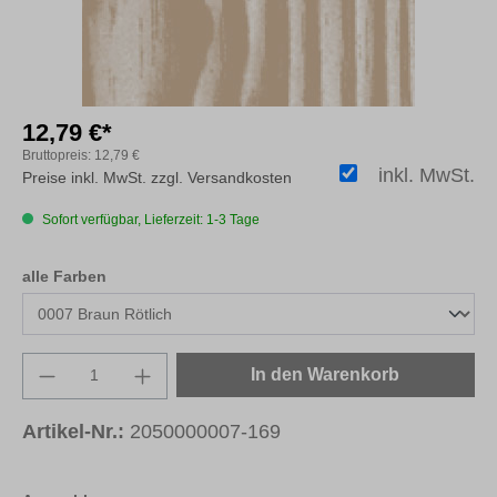
12,79 €*
Bruttopreis:
12,79 €
inkl. MwSt.
Preise inkl. MwSt. zzgl. Versandkosten
Sofort verfügbar, Lieferzeit: 1-3 Tage
auswählen
alle Farben
Produkt Anzahl: Gib den gewünschten Wert e
In den Warenkorb
Artikel-Nr.:
2050000007-169