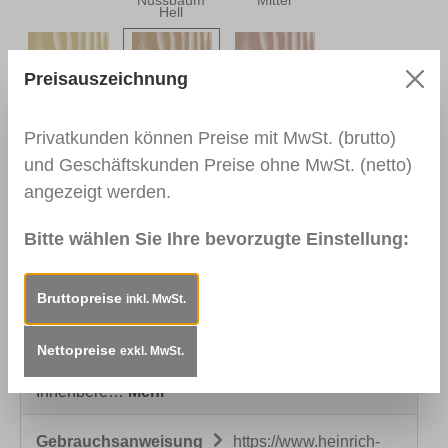
Nussbaum
Mittel
Hell
Preisauszeichnung
0005 Eiche
0007 Braun
0009
Rustikal
Rötlich
Mahagoni
Privatkunden können Preise mit MwSt. (brutto)
und Geschäftskunden Preise ohne MwSt. (netto)
angezeigt werden.
0008 Braun
0010 Schwarz
Grünlich
Bitte wählen Sie Ihre bevorzugte Einstellung:
Bruttopreise
inkl. MwSt.
Beschreibung
Einsatzbereiche:Zum farblichen
(lasierend) Nachziehen fehlender Holzmaserung
Nettopreise
exkl. MwSt.
auf Echtholz- und Dekoroberflächen im
Innenbere…
Mehr
Gebrauchsanweisung
https://www.heinrich-