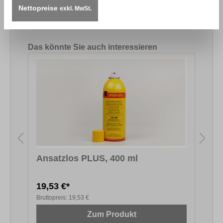
00_Struktur-Pinsel-Stift_V2.0_DE_1.pdf
Nettopreise
exkl. MwSt.
Produktgalerie überspringen
Das könnte Sie auch interessieren
Ansatzlos PLUS, 400 ml
19,53 €*
6
Bruttopreis:
19,53 €
B
Zum Produkt