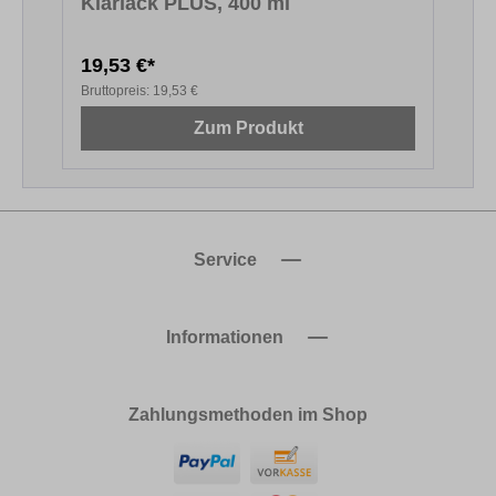
Klarlack PLUS, 400 ml
19,53 €*
2
Bruttopreis:
19,53 €
B
Zum Produkt
Service
Informationen
Zahlungsmethoden im Shop