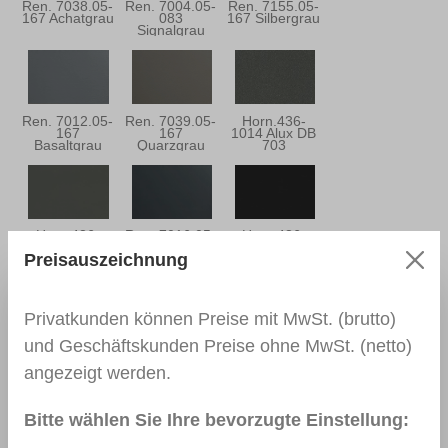
Ren. 7038.05-
Ren. 7004.05-
Ren. 7155.05-
167 Achatgrau
083
167 Silbergrau
Signalgrau
Ren. 7012.05-
Ren. 7039.05-
Horn.436-
167
167
1014 Alux DB
Basaltgrau
Quarzgrau
703
Horn.436-
Ren. 7016.05-
Horn.436-
7048
083/097
7003
Preisauszeichnung
Basaltgrau
Anthrazitgrau
Anthrazitgrau
Privatkunden können Preise mit MwSt. (brutto)
und Geschäftskunden Preise ohne MwSt. (netto)
Ren. 7016.05 -
Ren. 7015.05-
Ren. 5150.05-
167
083
167 Stahlblau
angezeigt werden.
Anthrazitgrau
Schiefergrau
Bitte wählen Sie Ihre bevorzugte Einstellung: