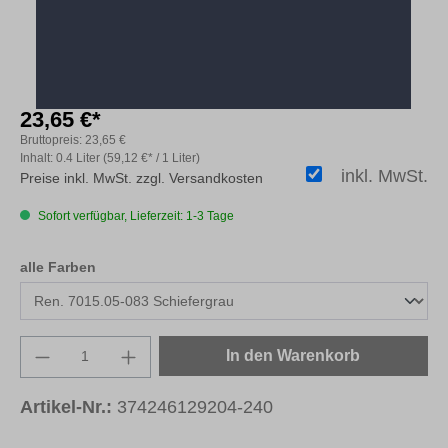
23,65 €*
Bruttopreis:
23,65 €
Inhalt:
0.4 Liter
(59,12 €* / 1 Liter)
inkl. MwSt.
Preise inkl. MwSt. zzgl. Versandkosten
Sofort verfügbar, Lieferzeit: 1-3 Tage
auswählen
alle Farben
Produkt Anzahl: Gib den gewünschten Wert e
In den Warenkorb
Artikel-Nr.:
374246129204-240