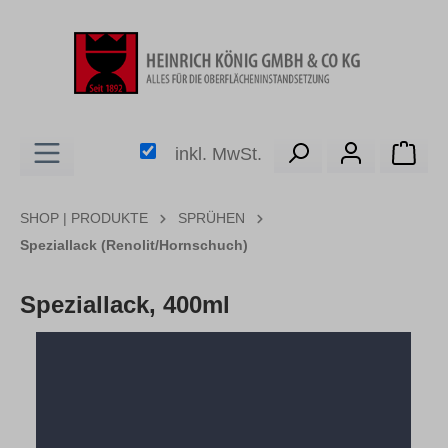
alt springen
Ware
inkl. MwSt.
SHOP | PRODUKTE
SPRÜHEN
Speziallack (Renolit/Hornschuch)
Speziallack, 400ml
Bildergalerie überspringen