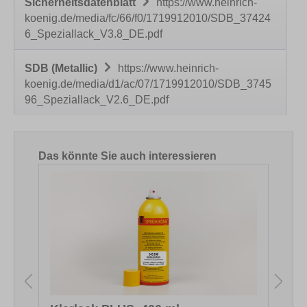
Sicherheitsdatenblatt
https://www.heinrich-
koenig.de/media/fc/66/f0/1719912010/SDB_37424
6_Speziallack_V3.8_DE.pdf
SDB (Metallic)
https://www.heinrich-
koenig.de/media/d1/ac/07/1719912010/SDB_3745
96_Speziallack_V2.6_DE.pdf
Produktgalerie überspringen
Das könnte Sie auch interessieren