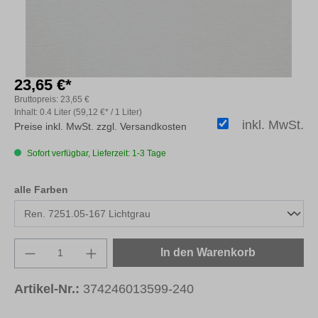
23,65 €*
Bruttopreis:
23,65 €
Inhalt:
0.4 Liter
(59,12 €* / 1 Liter)
inkl. MwSt.
Preise inkl. MwSt. zzgl. Versandkosten
Sofort verfügbar, Lieferzeit: 1-3 Tage
auswählen
alle Farben
Produkt Anzahl: Gib den gewünschten Wert e
In den Warenkorb
Artikel-Nr.:
374246013599-240