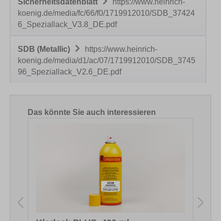
Sicherheitsdatenblatt
https://www.heinrich-
koenig.de/media/fc/66/f0/1719912010/SDB_37424
6_Speziallack_V3.8_DE.pdf
SDB (Metallic)
https://www.heinrich-
koenig.de/media/d1/ac/07/1719912010/SDB_3745
96_Speziallack_V2.6_DE.pdf
Produktgalerie überspringen
Das könnte Sie auch interessieren