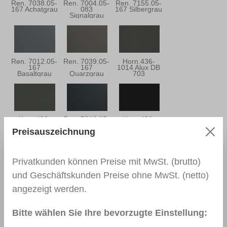
Ren. 7038.05-
Ren. 7004.05-
Ren. 7155.05-
167 Achatgrau
083
167 Silbergrau
Signalgrau
Ren. 7012.05-
Ren. 7039.05-
Horn.436-
167
167
1014 Alux DB
Basaltgrau
Quarzgrau
703
Horn.436-
Ren. 7016.05-
Horn.436-
7048
083/097
7003
Preisauszeichnung
Basaltgrau
Anthrazitgrau
Anthrazitgrau
Privatkunden können Preise mit MwSt. (brutto)
und Geschäftskunden Preise ohne MwSt. (netto)
Ren. 7016.05 -
Ren. 7015.05-
Ren. 5150.05-
167
083
167 Stahlblau
angezeigt werden.
Anthrazitgrau
Schiefergrau
Bitte wählen Sie Ihre bevorzugte Einstellung: