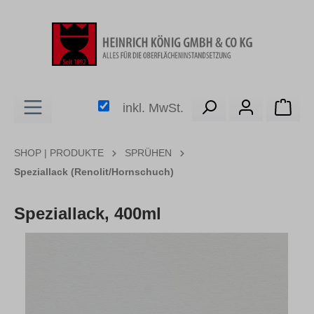
alt springen
Ware
inkl. MwSt.
SHOP | PRODUKTE
SPRÜHEN
Speziallack (Renolit/Hornschuch)
Speziallack, 400ml
Bildergalerie überspringen