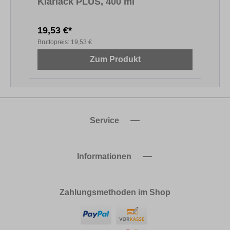
Klarlack PLUS, 400 ml
19,53 €*
2
Bruttopreis:
19,53 €
B
Zum Produkt
Service
Informationen
Zahlungsmethoden im Shop