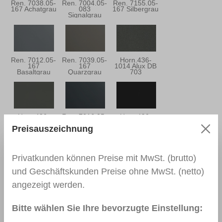
Ren. 7038.05-
Ren. 7004.05-
Ren. 7155.05-
167 Achatgrau
083
167 Silbergrau
Signalgrau
Ren. 7012.05-
Ren. 7039.05-
Horn.436-
167
167
1014 Alux DB
Basaltgrau
Quarzgrau
703
Horn.436-
Ren. 7016.05-
Horn.436-
7048
083/097
7003
Preisauszeichnung
Basaltgrau
Anthrazitgrau
Anthrazitgrau
Privatkunden können Preise mit MwSt. (brutto)
und Geschäftskunden Preise ohne MwSt. (netto)
Ren. 7016.05 -
Ren. 7015.05-
Ren. 5150.05-
167
083
167 Stahlblau
angezeigt werden.
Anthrazitgrau
Schiefergrau
Bitte wählen Sie Ihre bevorzugte Einstellung: