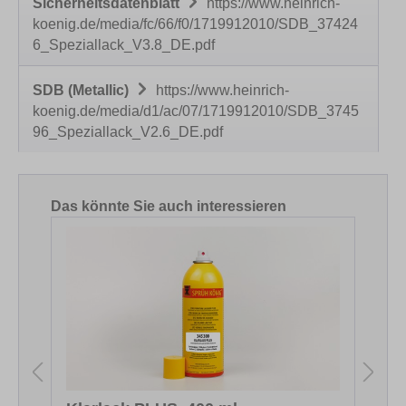
Sicherheitsdatenblatt
https://www.heinrich-
koenig.de/media/fc/66/f0/1719912010/SDB_37424
6_Speziallack_V3.8_DE.pdf
SDB (Metallic)
https://www.heinrich-
koenig.de/media/d1/ac/07/1719912010/SDB_3745
96_Speziallack_V2.6_DE.pdf
Produktgalerie überspringen
Das könnte Sie auch interessieren