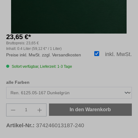
23,65 €*
Bruttopreis:
23,65 €
Inhalt:
0.4 Liter
(59,12 €* / 1 Liter)
inkl. MwSt.
Preise inkl. MwSt. zzgl. Versandkosten
Sofort verfügbar, Lieferzeit: 1-3 Tage
auswählen
alle Farben
Produkt Anzahl: Gib den gewünschten Wert e
In den Warenkorb
Artikel-Nr.:
374246013187-240