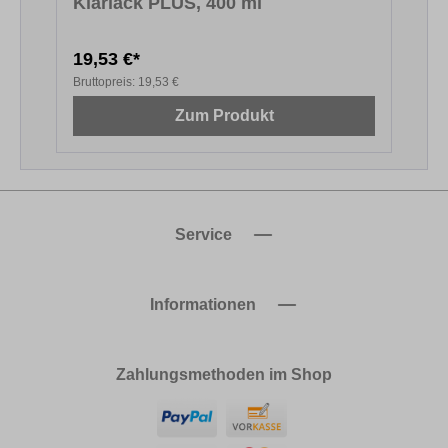
Klarlack PLUS, 400 ml
19,53 €*
2
Bruttopreis:
19,53 €
B
Zum Produkt
Service
Informationen
Zahlungsmethoden im Shop