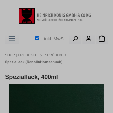
alt springen
Ware
inkl. MwSt.
SHOP | PRODUKTE
SPRÜHEN
Speziallack (Renolit/Hornschuch)
Speziallack, 400ml
Bildergalerie überspringen