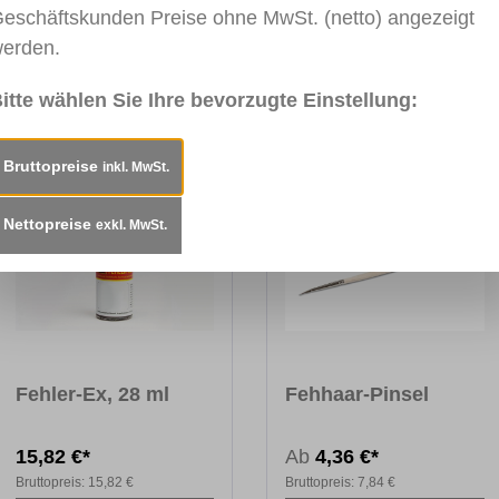
eschäftskunden Preise ohne MwSt. (netto) angezeigt
rbeiten mit Color-Tinktur, Fehler-Ex und Holz-Retusche. Liefer
erden.
itte wählen Sie Ihre bevorzugte Einstellung:
Bruttopreise
inkl. MwSt.
Nettopreise
exkl. MwSt.
Fehler-Ex, 28 ml
Fehhaar-Pinsel
15,82 €*
Ab
4,36 €*
Bruttopreis:
15,82 €
Bruttopreis:
7,84 €