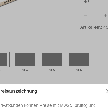
Produkt An
Artikel-Nr.:
4
3
Nr.4
Nr.5
Nr.6
reisauszeichnung
rivatkunden können Preise mit MwSt. (brutto) und
der-Pinsel"