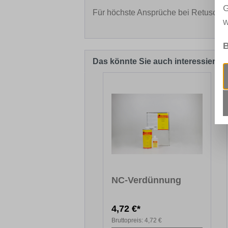
G
Für höchste Ansprüche bei Retuschiera
w
B
Das könnte Sie auch interessieren
Produktgalerie überspringen
NC-Verdünnung
4,72 €*
Bruttopreis:
4,72 €