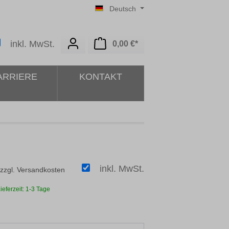
Deutsch
Warenkorb enthält 0 Posit
inkl. MwSt.
0,00 €*
ARRIERE
KONTAKT
inkl. MwSt.
 zzgl. Versandkosten
ieferzeit: 1-3 Tage
n