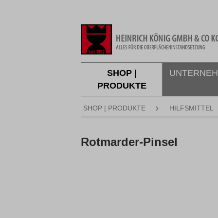
springen
Zur Hauptnavigation springen
SHOP |
UNTERNE
PRODUKTE
SHOP | PRODUKTE
HILFSMITTEL
Rotmarder-Pinsel
Bildergalerie überspringen