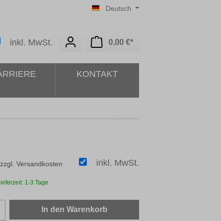
Deutsch
Warenkorb enthält 0 Posit
inkl. MwSt.
0,00 €*
ARRIERE
KONTAKT
inkl. MwSt.
 zzgl. Versandkosten
ieferzeit: 1-3 Tage
zahl: Gib den gewünschten Wert ein oder b
In den Warenkorb