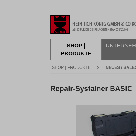
springen
Zur Hauptnavigation springen
SHOP |
UNTERNE
PRODUKTE
SHOP | PRODUKTE
NEUES / SALE
Repair-Systainer BASIC
Bildergalerie überspringen