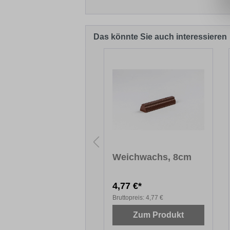
Das könnte Sie auch interessieren
Produktgalerie überspringen
sschmelzer
Weichwachs, 8cm
5,91 €*
4,77 €*
topreis:
105,91 €
Bruttopreis:
4,77 €
Zum Produkt
Zum Produkt