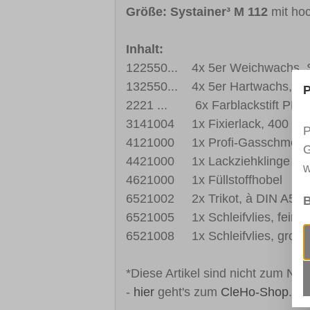
Größe: Systainer³ M 112
mit hoc
Inhalt:
122550... 4x 5er Weichwachs, So
132550... 4x 5er Hartwachs, Sor
P
2221 ... 6x Farblackstift PREMI
3141004 1x Fixierlack, 400 ml,
P
4121000 1x Profi-Gasschmelzer,
G
4421000 1x Lackziehklinge
w
4621000 1x Füllstoffhobel
6521002 2x Trikot, à DIN A5
B
6521005 1x Schleifvlies, fein (
6521008 1x Schleifvlies, grob (
*Diese Artikel sind nicht zum Na
-
hier
geht's zum
CleHo-Shop
.