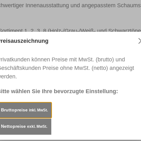
hwertiger Innenausstattung und angepasstem Schaumsto
rtiment 1, 2, 3, 8 (Holz-/Grau-/Weiß- und Schwarztöne
timent 1-4 (Holztöne)*
reisauszeichnung
UM (6 Holztöne: 015, 058, 060, 095, 110, 241)*
 Seidenmatt*
rivatkunden können Preise mit MwSt. (brutto) und
 inkl. Standard Schmelzspitze
eschäftskunden Preise ohne MwSt. (netto) angezeigt
erden.
itte wählen Sie Ihre bevorzugte Einstellung:
weiß)
grau)
Bruttopreise
inkl. MwSt.
chkauf im Heinrich-König Shop erhältlich, sondern in u
Nettopreise
exkl. MwSt.