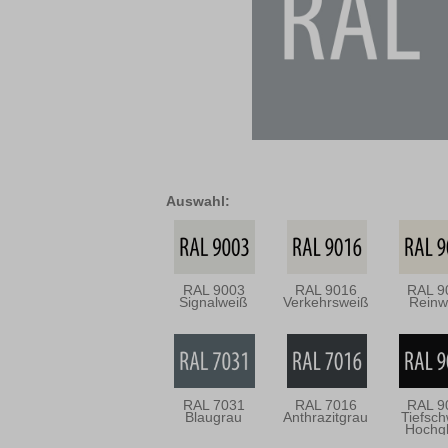
Auswahl:
RAL 9003
RAL 9016
RAL 9
Signalweiß
Verkehrsweiß
Reinw
RAL 7031
RAL 7016
RAL 9
Blaugrau
Anthrazitgrau
Tiefsc
Hochg