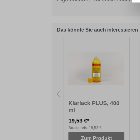
Das könnte Sie auch interessieren
Produktgalerie überspringen
lzretusche
Klarlack PLUS, 400
ml
,54 €*
19,53 €*
topreis:
47,54 €
Bruttopreis:
19,53 €
Zum Produkt
Zum Produkt