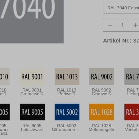
Produkt An
Artikel-Nr.:
3
010
RAL 9001
RAL 1013
RAL 9002
RAL 7
eiß
Cremeweiß
Perlweiß
Grauweiß
Licht
005
RAL 9005
RAL 5002
RAL 1028
RAL 3
hwarz
Tiefschwarz
Ultramarineblau
Melonengelb
Verkeh
lanz