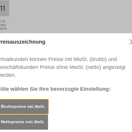
C-0
rtes
nium
reisauszeichnung
rkblatt
Sicherheitsdatenblatt
SDB (Metallic)
rivatkunden können Preise mit MwSt. (brutto) und
klack, 400ml"
eschäftskunden Preise ohne MwSt. (netto) angezeigt
erden.
ng und zum Lackieren bei Instandsetzungsarbeiten im 
itte wählen Sie Ihre bevorzugte Einstellung:
holz, Dekoroberflächen, auf vielen Kunststoffen und Meta
ger Sprühnebel, weicheres druckreduziertes Sprühen und
Bruttopreise
inkl. MwSt.
Nettopreise
exkl. MwSt.
yl-Lack. Glanzgrad: seidenmatt.