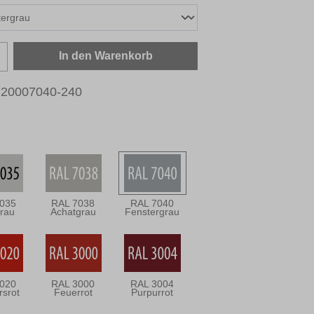
zahl: Gib den gewünschten Wert ein oder b
In den Warenkorb
720007040-240
035
RAL 7038
RAL 7040
grau
Achatgrau
Fenstergrau
020
RAL 3000
RAL 3004
rsrot
Feuerrot
Purpurrot