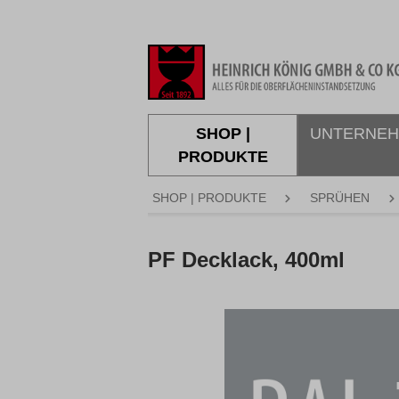
springen
Zur Hauptnavigation springen
SHOP |
UNTERNE
PRODUKTE
SHOP | PRODUKTE
SPRÜHEN
PF Decklack, 400ml
Bildergalerie überspringen