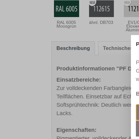
RAL 6005
ähnl. DB703
EV1/
Moosgrün
Eloxie
Alumi
P
Beschreibung
Technisches Me
P
Produktinformationen "PF Dec
G
w
Einsatzbereiche:
Zur volldeckenden Farbangleichu
B
Teilflächen. Einsetzbar auf Echt
Softsprühtechnik: Deutlich weni
Lacks.
Eigenschaften:
Pigmentierter, volldeckender Acr