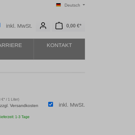
Deutsch
Warenkorb enthält 0 Posit
inkl. MwSt.
0,00 €*
ARRIERE
KONTAKT
 €* / 1 Liter)
inkl. MwSt.
 zzgl. Versandkosten
ieferzeit: 1-3 Tage
ählen