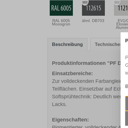
RAL 6005
ähnl. DB703
EV1/
Moosgrün
Eloxie
Alumi
P
Beschreibung
Technisches Me
P
Produktinformationen "PF Dec
G
w
Einsatzbereiche:
Zur volldeckenden Farbangleichu
B
Teilflächen. Einsetzbar auf Echt
Softsprühtechnik: Deutlich weni
Lacks.
Eigenschaften:
Pigmentierter, volldeckender Acr