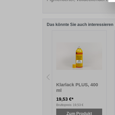
Das könnte Sie auch interessieren
Produktgalerie überspringen
lzretusche
Klarlack PLUS, 400
ml
,54 €*
19,53 €*
topreis:
47,54 €
Bruttopreis:
19,53 €
Zum Produkt
Zum Produkt