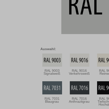
Auswahl:
RAL 9003
RAL 9016
RAL 9
Signalweiß
Verkehrsweiß
Reinw
RAL 7031
RAL 7016
RAL 9
Blaugrau
Anthrazitgrau
Tiefsc
Hochg