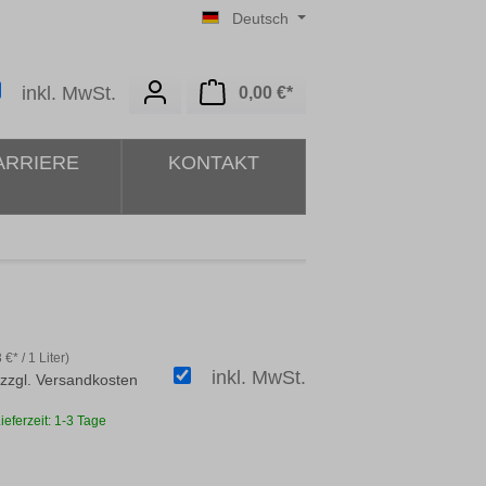
Deutsch
Warenkorb enthält 0 Posit
inkl. MwSt.
0,00 €*
ARRIERE
KONTAKT
 €* / 1 Liter)
inkl. MwSt.
 zzgl. Versandkosten
ieferzeit: 1-3 Tage
ählen