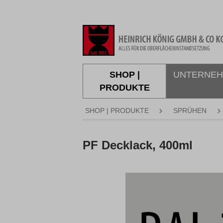
springen
Zur Hauptnavigation springen
SHOP |
UNTERNE
PRODUKTE
SHOP | PRODUKTE
SPRÜHEN
PF Decklack, 400ml
Bildergalerie überspringen