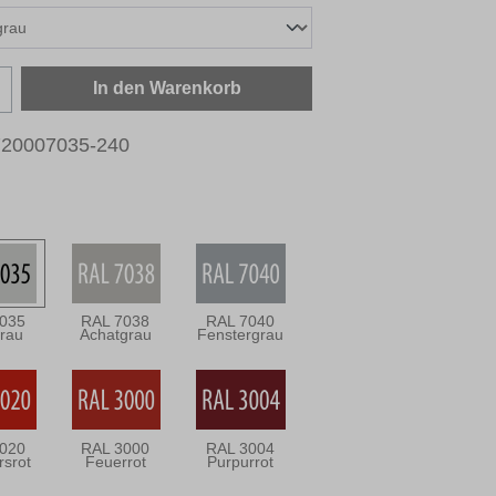
zahl: Gib den gewünschten Wert ein oder b
In den Warenkorb
720007035-240
035
RAL 7038
RAL 7040
grau
Achatgrau
Fenstergrau
020
RAL 3000
RAL 3004
rsrot
Feuerrot
Purpurrot