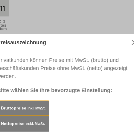
C-0
rtes
nium
reisauszeichnung
rkblatt
Sicherheitsdatenblatt
SDB (Metallic)
rivatkunden können Preise mit MwSt. (brutto) und
klack, 400ml"
eschäftskunden Preise ohne MwSt. (netto) angezeigt
erden.
ng und zum Lackieren bei Instandsetzungsarbeiten im 
itte wählen Sie Ihre bevorzugte Einstellung:
holz, Dekoroberflächen, auf vielen Kunststoffen und Meta
ger Sprühnebel, weicheres druckreduziertes Sprühen und
Bruttopreise
inkl. MwSt.
Nettopreise
exkl. MwSt.
yl-Lack. Glanzgrad: seidenmatt.